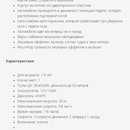
еще не умеют управлять машинкой
Корпус выполнен из ударопрочного пластика
Автомобиль приводится в движение с помощью педали, которая
расположена под правой ногой
Авто снабжен авто-тормозом, который срабатывает при убирании
ноги с педали газа
Автомобиль едет как вперед, так и назад
Фары снабжены мощными светодиодами
Звуковые эффекты: музыка, сигнал гудка и звук мотора
Регулятор громкости звуковых эффектов и музыки
Характеристики:
Для возраста: 1-5 лет
Кол-во мест: 1
Пульт ДУ: BlueTooth, дальность до 50 метров
Аккумулятор: 12V/10Ah
Двигатель: 45W*2
Максимальная нагрузка: 30 кг
Максимальная скорость: 3-8 км/ч
Время зарядки: 7-8 часов
Скорости: 3 скорости движения: 2 вперед и 1 назад
Включение: кнопка