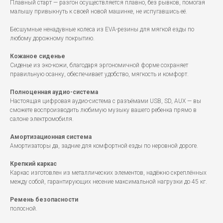
Плавный старт — разгон осуществляется плавно, без рывков, помогая
малышу привыкнуть к своей новой машинке, не испугавшись её.
Бесшумные ненадувные колеса из EVA-резины для мягкой езды по
любому дорожному покрытию.
Кожаное сиденье
Сиденье из эко-кожи, благодаря эргономичной форме сохраняет
правильную осанку, обеспечивает удобство, мягкость и комфорт.
Полноценная аудио-система
Настоящая цифровая аудио-система с разъёмами USB, SD, AUX — вы
сможете воспроизводить любимую музыку вашего ребенка прямо в
салоне электромобиля.
Амортизационная система
Амортизаторы да, задние для комфортной езды по неровной дороге.
Крепкий каркас
Каркас изготовлен из металлических элементов, надёжно скреплённых
между собой, гарантирующих несение максимальной нагрузки до 45 кг.
Ремень безопасности
полосной.