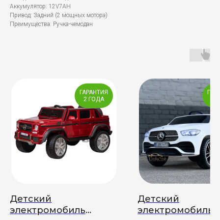
Аккумулятор: 12V7AH
Привод: Задний (2 мощных мотора)
Преимущества: Ручка-чемодан
ГАРАНТИЯ
ГАР
2 ГОДА
2 
Детский
Детский
электромобиль
электромобиль