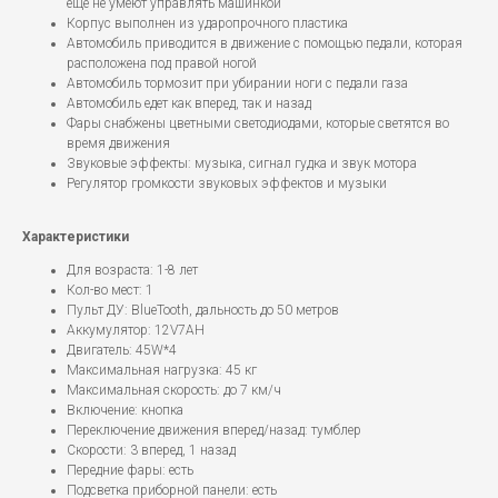
еще не умеют управлять машинкой
Корпус выполнен из ударопрочного пластика
Автомобиль приводится в движение с помощью педали, которая
расположена под правой ногой
Автомобиль тормозит при убирании ноги с педали газа
Автомобиль едет как вперед, так и назад
Фары снабжены цветными светодиодами, которые светятся во
время движения
Звуковые эффекты: музыка, сигнал гудка и звук мотора
Регулятор громкости звуковых эффектов и музыки
Характеристики
Для возраста: 1-8 лет
Кол-во мест: 1
Пульт ДУ: BlueTooth, дальность до 50 метров
Аккумулятор: 12V7AH
Двигатель: 45W*4
Максимальная нагрузка: 45 кг
Максимальная скорость: до 7 км/ч
Включение: кнопка
Переключение движения вперед/назад: тумблер
Скорости: 3 вперед, 1 назад
Передние фары: есть
Подсветка приборной панели: есть