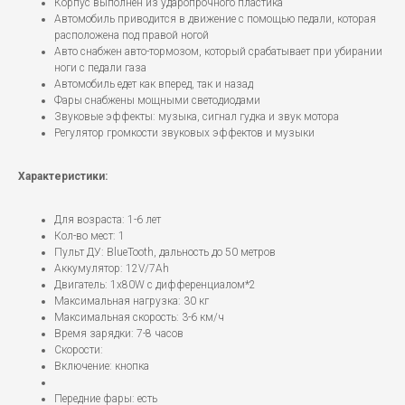
Корпус выполнен из ударопрочного пластика
Автомобиль приводится в движение с помощью педали, которая
расположена под правой ногой
Авто снабжен авто-тормозом, который срабатывает при убирании
ноги с педали газа
Автомобиль едет как вперед, так и назад
Фары снабжены мощными светодиодами
Звуковые эффекты: музыка, сигнал гудка и звук мотора
Регулятор громкости звуковых эффектов и музыки
Характеристики:
Для возраста: 1-6 лет
Кол-во мест: 1
Пульт ДУ: BlueTooth, дальность до 50 метров
Аккумулятор: 12V/7Ah
Двигатель: 1x80W с дифференциалом*2
Максимальная нагрузка: 30 кг
Максимальная скорость: 3-6 км/ч
Время зарядки: 7-8 часов
Скорости:
Включение: кнопка
Передние фары: есть