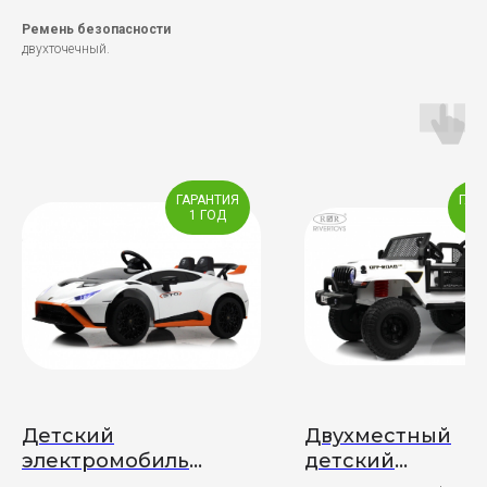
Ремень безопасности
двухточечный.
ГАРАНТИЯ
ГАР
1 ГОД
2 
Детский
Двухместный
электромобиль
детский
Lamborghini Huracán
электромобиль