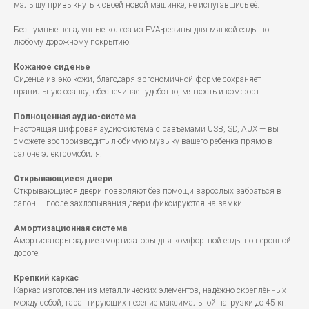
малышу привыкнуть к своей новой машинке, не испугавшись её.
Бесшумные ненадувные колеса из EVA-резины для мягкой езды по
любому дорожному покрытию.
Кожаное сиденье
Сиденье из эко-кожи, благодаря эргономичной форме сохраняет
правильную осанку, обеспечивает удобство, мягкость и комфорт.
Полноценная аудио-система
Настоящая цифровая аудио-система с разъёмами USB, SD, AUX — вы
сможете воспроизводить любимую музыку вашего ребенка прямо в
салоне электромобиля.
Открывающиеся двери
Открывающиеся двери позволяют без помощи взрослых забраться в
салон — после захлопывания двери фиксируются на замки.
Амортизационная система
Амортизаторы задние амортизаторы для комфортной езды по неровной
дороге.
Крепкий каркас
Каркас изготовлен из металлических элементов, надёжно скреплённых
между собой, гарантирующих несение максимальной нагрузки до 45 кг.