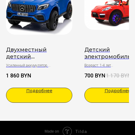
Двухместный
Детский
детский
электромобиль
электромобиль
Porsche Panamer
Усиленный аккумулятор
Возраст: 1-4 лет
Toyland Mercedes-
Полный привод
Подарки:
1 860
BYN
700
BYN
1 170
BYN
Benz AMG GLC63 2.0
Возраст: 1-10 лет
Полная сборка
Покрытие: автокраска
Праздничный бант на капот
Coupe 4X4 Лицензия
Подарки:
Подробнее
Подробнее
Полная сборка
Праздничный бант на капот
Tilda
Made on