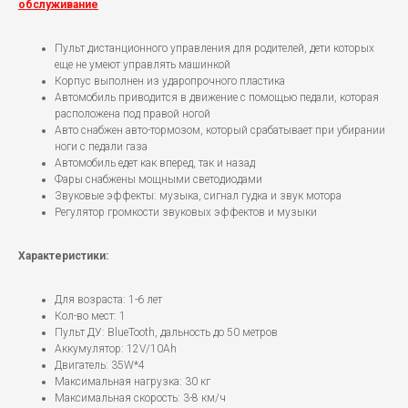
обслуживание
Пульт дистанционного управления для родителей, дети которых
еще не умеют управлять машинкой
Корпус выполнен из ударопрочного пластика
Автомобиль приводится в движение с помощью педали, которая
расположена под правой ногой
Авто снабжен авто-тормозом, который срабатывает при убирании
ноги с педали газа
Автомобиль едет как вперед, так и назад
Фары снабжены мощными светодиодами
Звуковые эффекты: музыка, сигнал гудка и звук мотора
Регулятор громкости звуковых эффектов и музыки
Характеристики:
Для возраста: 1-6 лет
Кол-во мест: 1
Пульт ДУ: BlueTooth, дальность до 50 метров
Аккумулятор: 12V/10Ah
Двигатель: 35W*4
Максимальная нагрузка: 30 кг
Максимальная скорость: 3-8 км/ч