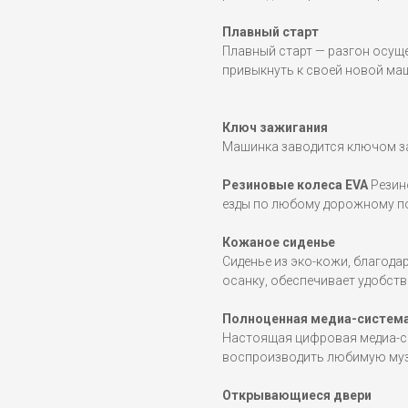
Плавный старт
Плавный старт — разгон осущ
привыкнуть к своей новой маш
Ключ зажигания
Машинка заводится ключом з
Резиновые колеса EVA
Резин
езды по любому дорожному п
Кожаное сиденье
Сиденье из эко-кожи, благод
осанку, обеспечивает удобств
Полноценная медиа-систем
Настоящая цифровая медиа-си
воспроизводить любимую музы
Открывающиеся двери