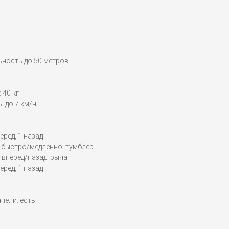
льность до 50 метров
 40 кг
 до 7 км/ч
еред, 1 назад
 быстро/медленно: тумблер
вперед/назад: рычаг
еред, 1 назад
нели: есть