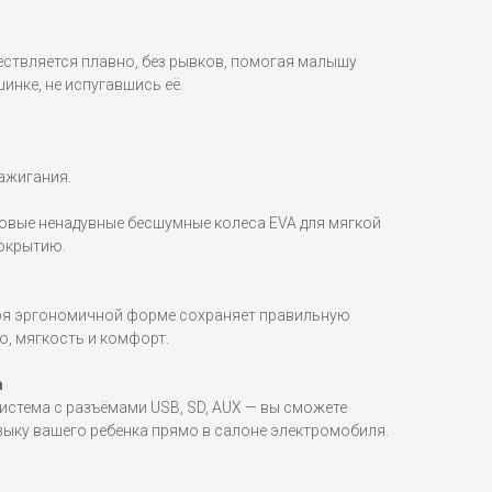
ествляется плавно, без рывков, помогая малышу
инке, не испугавшись её.
ажигания.
овые ненадувные бесшумные колеса EVA для мягкой
окрытию.
аря эргономичной форме сохраняет правильную
о, мягкость и комфорт.
а
стема с разъёмами USB, SD, AUX — вы сможете
ку вашего ребенка прямо в салоне электромобиля.