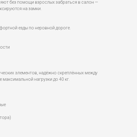
яют без помощи взрослых забраться в салон —
ксируются на замки.
фортной езды по неровной дороге.
ности
ических элементов, надёжно скреплённых между
 максимальной нагрузки до 40 кг.
ные
тора)