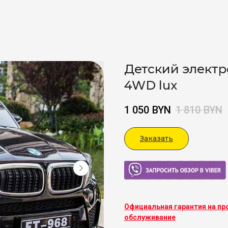
Детский элект
4WD lux
1 050
BYN
1 810
BYN
Заказать
Viber
Официальная гарантия на пр
обслуживание