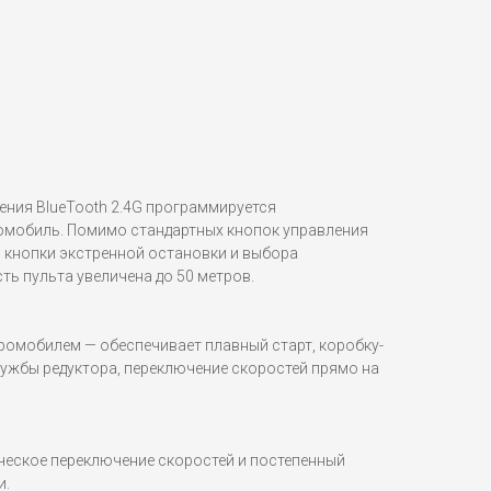
ения BlueTooth 2.4G программируется
омобиль. Помимо стандартных кнопок управления
я кнопки экстренной остановки и выбора
ь пульта увеличена до 50 метров.
ромобилем — обеспечивает плавный старт, коробку-
лужбы редуктора, переключение скоростей прямо на
еское переключение скоростей и постепенный
и.