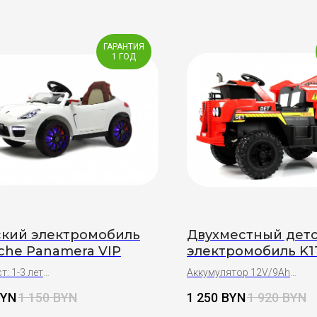
ГАРАНТИЯ
1 ГОД
ский электромобиль
Двухместный дет
che Panamera VIP
электромобиль K1
(красный)
т: 1-3 лет
Аккумулятор 12V/9Ah
ки:
Полный привод
BYN
1 150
BYN
1 250
BYN
1 920
BYN
я сборка
Двухместный
ничный бант на капот
Возраст: 1-10 лет