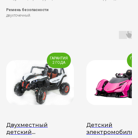
Ремень безопасности
двухточечный.
ГАРАНТИЯ
ГАР
2 ГОДА
2 
Двухместный
Детский
детский
электромобиль