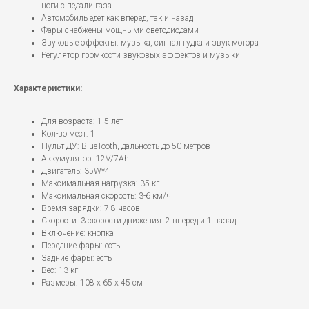
ноги с педали газа
Автомобиль едет как вперед, так и назад
Фары снабжены мощными светодиодами
Звуковые эффекты: музыка, сигнал гудка и звук мотора
Регулятор громкости звуковых эффектов и музыки
Характеристики:
Для возраста: 1-5 лет
Кол-во мест: 1
Пульт ДУ: BlueTooth, дальность до 50 метров
Аккумулятор: 12V/7Ah
Двигатель: 35W*4
Максимальная нагрузка: 35 кг
Максимальная скорость: 3-6 км/ч
Время зарядки: 7-8 часов
Скорости: 3 скорости движения: 2 вперед и 1 назад
Включение: кнопка
Передние фары: есть
Задние фары: есть
Вес: 13 кг
Размеры: 108 х 65 х 45 см