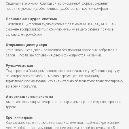
Сиденье из эко-кожи, благодаря эргономичной форме сохраняет
правильную осанку, обеспечивает удобство, мягкость и комфорт.
Полноценная аудио-система
Настоящая цифровая аудио-система с разъёмами USB, SD, AUX — вы
сможете воспроизводить любимую музыку вашего ребенка прямо в
салоне электромобиля.
Открывающиеся двери
Открывающиеся двери позволяют без помощи взрослых забраться в
салон — после захлопывания двери фиксируются на замки.
Ручка-чемодан
Под передним бампером расположено специальное углубление под руку,
за которое электромобиль можно перемещать по принципу
туристического чемодана, что значительно облегчает его транспортировку
во время прогулки.
Амортизационная система
Амортизаторы задние амортизаторы для комфортной езды по неровной
дороге.
Крепкий каркас
Каркас изготовлен из металлических элементов, надёжно скреплённых
между собой, гарантирующих несение максимальной нагрузки до 45 кг.