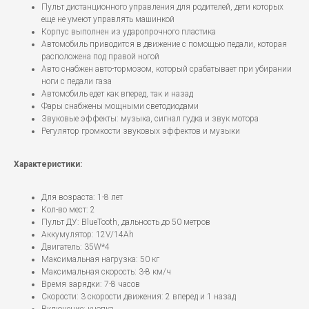
Пульт дистанционного управления для родителей, дети которых
еще не умеют управлять машинкой
Корпус выполнен из ударопрочного пластика
Автомобиль приводится в движение с помощью педали, которая
расположена под правой ногой
Авто снабжен авто-тормозом, который срабатывает при убирании
ноги с педали газа
Автомобиль едет как вперед, так и назад
Фары снабжены мощными светодиодами
Звуковые эффекты: музыка, сигнал гудка и звук мотора
Регулятор громкости звуковых эффектов и музыки
Характеристики:
Для возраста: 1-8 лет
Кол-во мест: 2
Пульт ДУ: BlueTooth, дальность до 50 метров
Аккумулятор: 12V/14Ah
Двигатель: 35W*4
Максимальная нагрузка: 50 кг
Максимальная скорость: 3-8 км/ч
Время зарядки: 7-8 часов
Скорости: 3 скорости движения: 2 вперед и 1 назад