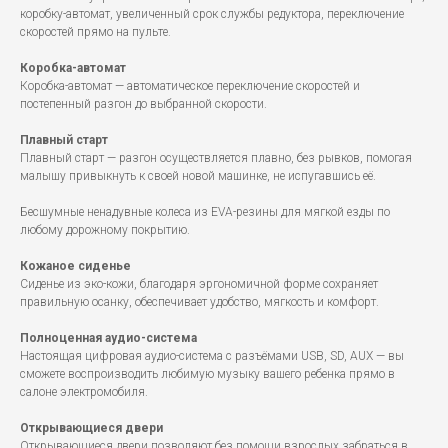
коробку-автомат, увеличенный срок службы редуктора, переключение
скоростей прямо на пульте.
Коробка-автомат
Коробка-автомат — автоматическое переключение скоростей и
постепенный разгон до выбранной скорости.
Плавный старт
Плавный старт — разгон осуществляется плавно, без рывков, помогая
малышу привыкнуть к своей новой машинке, не испугавшись её.
Бесшумные ненадувные колеса из EVA-резины для мягкой езды по
любому дорожному покрытию.
Кожаное сиденье
Сиденье из эко-кожи, благодаря эргономичной форме сохраняет
правильную осанку, обеспечивает удобство, мягкость и комфорт.
Полноценная аудио-система
Настоящая цифровая аудио-система с разъёмами USB, SD, AUX — вы
сможете воспроизводить любимую музыку вашего ребенка прямо в
салоне электромобиля.
Открывающиеся двери
Открывающиеся двери позволяют без помощи взрослых забраться в