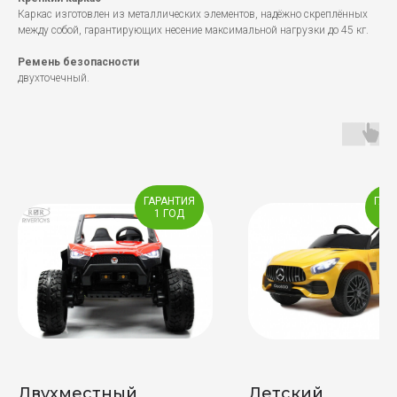
Каркас изготовлен из металлических элементов, надёжно скреплённых
между собой, гарантирующих несение максимальной нагрузки до 45 кг.
Ремень безопасности
двухточечный.
ГАРАНТИЯ
ГАР
1 ГОД
1 
Двухместный
Детский