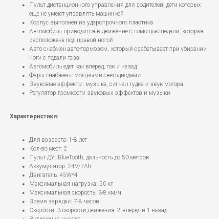
Пульт дистанционного управления для родителей, дети которых
еще не умеют управлять машинкой
Корпус выполнен из ударопрочного пластика
Автомобиль приводится в движение с помощью педали, которая
расположена под правой ногой
Авто снабжен авто-тормозом, который срабатывает при убирании
ноги с педали газа
Автомобиль едет как вперед, так и назад
Фары снабжены мощными светодиодами
Звуковые эффекты: музыка, сигнал гудка и звук мотора
Регулятор громкости звуковых эффектов и музыки
Характеристики:
Для возраста: 1-8 лет
Кол-во мест: 2
Пульт ДУ: BlueTooth, дальность до 50 метров
Аккумулятор: 24V/7Ah
Двигатель: 45W*4
Максимальная нагрузка: 50 кг
Максимальная скорость: 3-8 км/ч
Время зарядки: 7-8 часов
Скорости: 3 скорости движения: 2 вперед и 1 назад