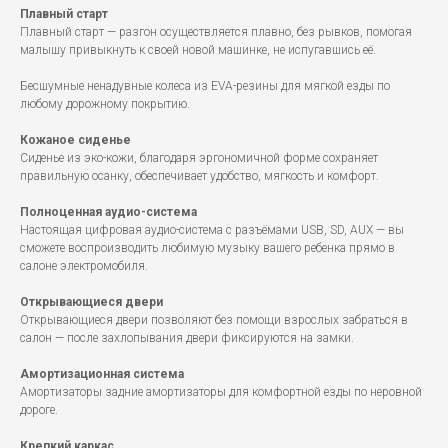
Плавный старт
Плавный старт — разгон осуществляется плавно, без рывков, помогая
малышу привыкнуть к своей новой машинке, не испугавшись её.
Бесшумные ненадувные колеса из EVA-резины для мягкой езды по
любому дорожному покрытию.
Кожаное сиденье
Сиденье из эко-кожи, благодаря эргономичной форме сохраняет
правильную осанку, обеспечивает удобство, мягкость и комфорт.
Полноценная аудио-система
Настоящая цифровая аудио-система с разъёмами USB, SD, AUX — вы
сможете воспроизводить любимую музыку вашего ребенка прямо в
салоне электромобиля.
Открывающиеся двери
Открывающиеся двери позволяют без помощи взрослых забраться в
салон — после захлопывания двери фиксируются на замки.
Амортизационная система
Амортизаторы задние амортизаторы для комфортной езды по неровной
дороге.
Крепкий каркас