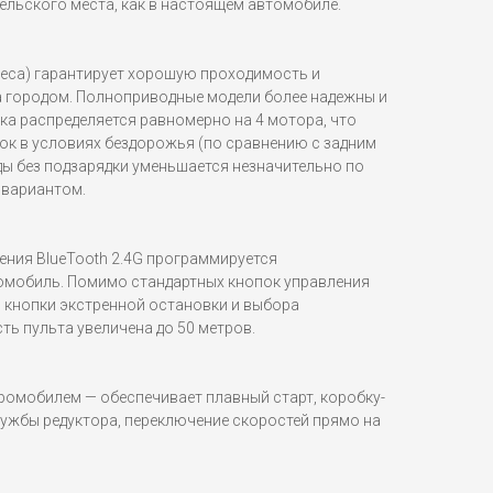
ельского места, как в настоящем автомобиле.
леса) гарантирует хорошую проходимость и
за городом. Полноприводные модели более надежны и
ка распределяется равномерно на 4 мотора, что
ок в условиях бездорожья (по сравнению с задним
ды без подзарядки уменьшается незначительно по
 вариантом.
ения BlueTooth 2.4G программируется
омобиль. Помимо стандартных кнопок управления
я кнопки экстренной остановки и выбора
ь пульта увеличена до 50 метров.
ромобилем — обеспечивает плавный старт, коробку-
лужбы редуктора, переключение скоростей прямо на