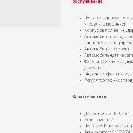
обслуживание
Пульт дистанционного у
управлять машинкой
Корпус выполнен из уд
Автомобиль приводится
расположена под право
Автомобиль тормозит пр
Автомобиль едет как впе
Фары снабжены мощными
движения
Звуковые эффекты: музы
Регулятор громкости з
Характеристики
Для возраста: 1-10 лет
Кол-во мест: 2
Пульт ДУ: BlueTooth, да
Аккумулятор: 2*12V/7АН