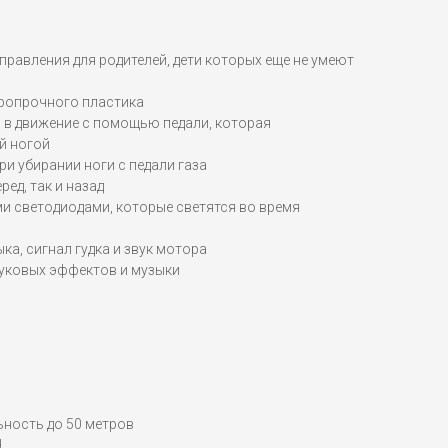
правления для родителей, дети которых еще не умеют
аропрочного пластика
 в движение с помощью педали, которая
й ногой
и убирании ноги с педали газа
ред, так и назад
 светодиодами, которые светятся во время
ка, сигнал гудка и звук мотора
вуковых эффектов и музыки
льность до 50 метров
.