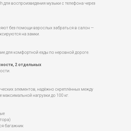
h для воспроизведения музыки с телефона через
яют без помощи взрослых забраться в салон —
ксируются на замки.
ие для комфортной езды по неровной дороге.
сности, 2 отдельных
ости.
ических элементов, надёжно скреплённых между
 максимальной нагрузки до 100 кг.
ные
тора)
ся багажник