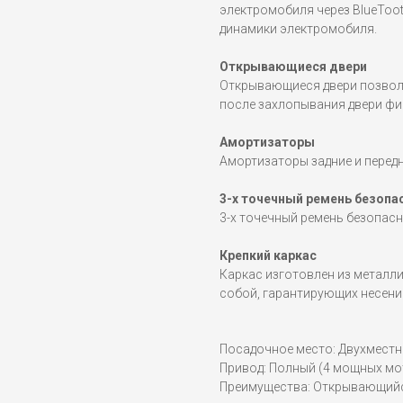
электромобиля через BlueToot
динамики электромобиля.
Открывающиеся двери
Открывающиеся двери позвол
после захлопывания двери фи
Амортизаторы
Амортизаторы задние и передн
3-х точечный ремень безопа
3-х точечный ремень безопасн
Крепкий каркас
Каркас изготовлен из металл
собой, гарантирующих несение
Посадочное место: Двухмест
Привод: Полный (4 мощных мо
Преимущества: Открывающий