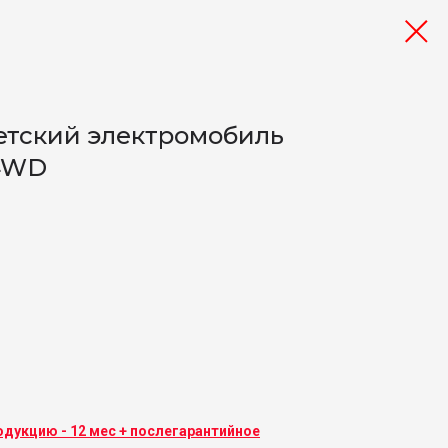
етский электромобиль
4WD
одукцию - 12 мес + послегарантийное