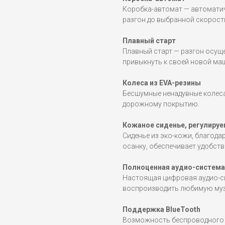
Коробка-автомат — автоматич
разгон до выбранной скорост
Плавный старт
Плавный старт — разгон осущ
привыкнуть к своей новой маш
Колеса из EVA-резины
Бесшумные ненадувные колеса
дорожному покрытию.
Кожаное сиденье, регулиру
Сиденье из эко-кожи, благод
осанку, обеспечивает удобств
Полноценная аудио-система
Настоящая цифровая аудио-си
воспроизводить любимую музы
Поддержка BlueTooth
Возможность беспроводного 