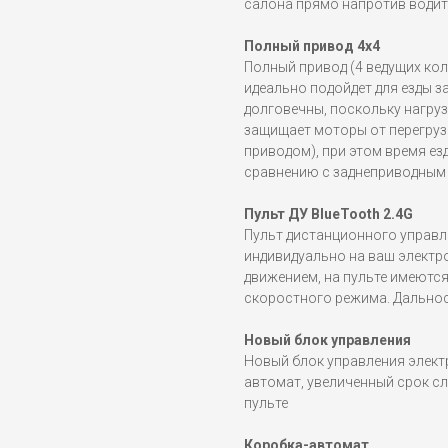
салона прямо напротив водит
Полный привод 4x4
Полный привод (4 ведущих ко
идеально подойдет для езды 
долговечны, поскольку нагруз
защищает моторы от перегруз
приводом), при этом время ез
сравнению с заднеприводным
Пульт ДУ BlueTooth 2.4G
Пульт дистанционного управл
индивидуально на ваш электр
движением, на пульте имеютс
скоростного режима. Дальност
Новый блок управления
Новый блок управления элект
автомат, увеличенный срок с
пульте
Коробка-автомат