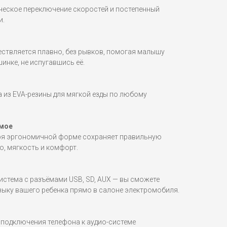
еское переключение скоростей и постепенный
и.
ествляется плавно, без рывков, помогая малышу
инке, не испугавшись её.
 из EVA-резины для мягкой езды по любому
емое
аря эргономичной форме сохраняет правильную
о, мягкость и комфорт.
стема с разъёмами USB, SD, AUX — вы сможете
ку вашего ребенка прямо в салоне электромобиля.
подключения телефона к аудио-системе