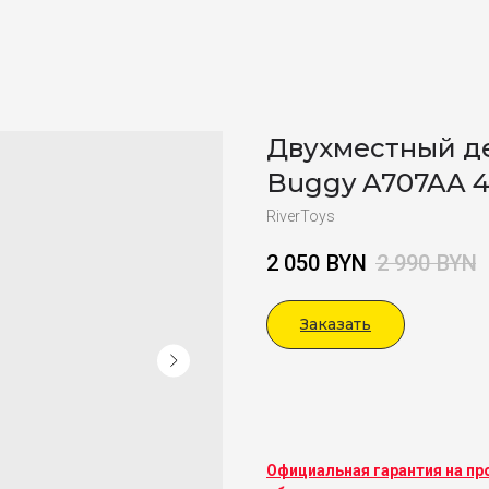
Двухместный д
Buggy A707AA 
RiverToys
2 050
BYN
2 990
BYN
Заказать
Viber
Официальная гарантия на пр