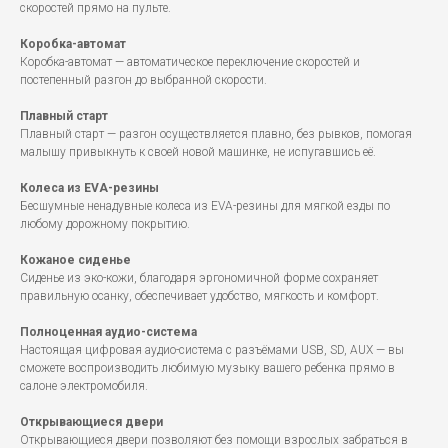
скоростей прямо на пульте.
Коробка-автомат
Коробка-автомат — автоматическое переключение скоростей и
постепенный разгон до выбранной скорости.
Плавный старт
Плавный старт — разгон осуществляется плавно, без рывков, помогая
малышу привыкнуть к своей новой машинке, не испугавшись её.
Колеса из EVA-резины
Бесшумные ненадувные колеса из EVA-резины для мягкой езды по
любому дорожному покрытию.
Кожаное сиденье
Сиденье из эко-кожи, благодаря эргономичной форме сохраняет
правильную осанку, обеспечивает удобство, мягкость и комфорт.
Полноценная аудио-система
Настоящая цифровая аудио-система с разъёмами USB, SD, AUX — вы
сможете воспроизводить любимую музыку вашего ребенка прямо в
салоне электромобиля.
Открывающиеся двери
Открывающиеся двери позволяют без помощи взрослых забраться в