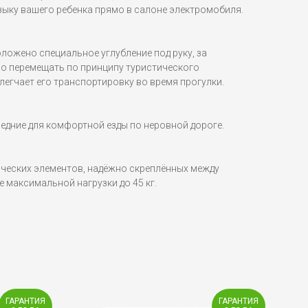
ку вашего ребенка прямо в салоне электромобиля.
ложено специальное углубление под руку, за
о перемещать по принципу туристического
легчает его транспортировку во время прогулки.
редние для комфортной езды по неровной дороге.
ических элементов, надёжно скреплённых между
 максимальной нагрузки до 45 кг.
ГАРАНТИЯ
ГАРАНТИЯ