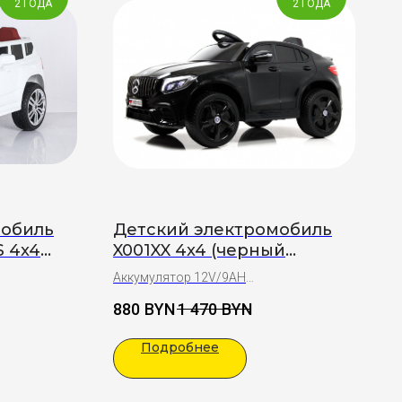
2 ГОДА
2 ГОДА
мобиль
Детский электромобиль
S 4x4
X001XX 4x4 (черный
автокраска)
Аккумулятор 12V/9АН
Полный привод
880
BYN
1 470
BYN
Возраст: 1-6 лет
Подарки:
Подробнее
Полная сборка
Праздничный бант на капот
от