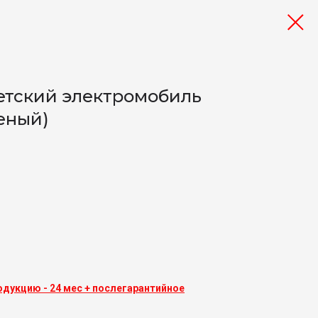
етский электромобиль
леный)
одукцию - 24 мес + послегарантийное