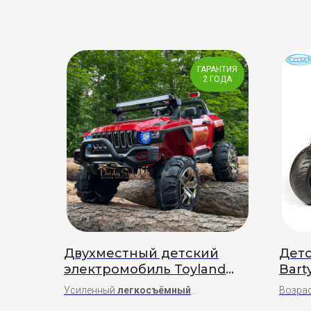
ГАРАНТИЯ
2 ГОДА
Двухместный детский
Дет
электромобиль Toyland
Bart
Hummer 4X4 lux
Усиленный
легкосъёмный
Возрас
аккумулятор
3-7 лет