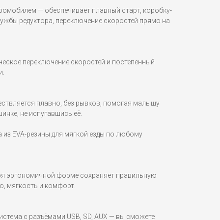
ромобилем — обеспечивает плавный старт, коробку-
лужбы редуктора, переключение скоростей прямо на
еское переключение скоростей и постепенный
и.
ествляется плавно, без рывков, помогая малышу
инке, не испугавшись её.
 из EVA-резины для мягкой езды по любому
аря эргономичной форме сохраняет правильную
о, мягкость и комфорт.
стема с разъёмами USB, SD, AUX — вы сможете