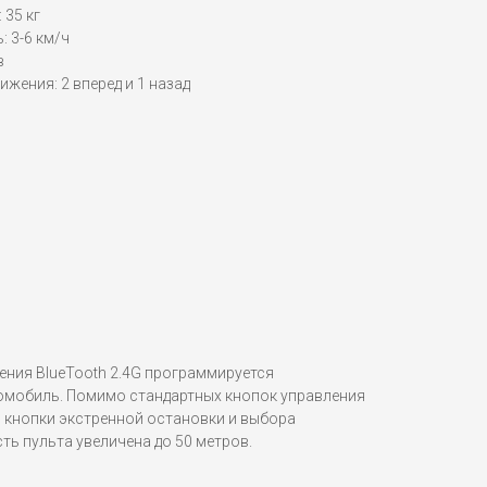
 35 кг
 3-6 км/ч
в
ижения: 2 вперед и 1 назад
ения BlueTooth 2.4G программируется
омобиль. Помимо стандартных кнопок управления
я кнопки экстренной остановки и выбора
ь пульта увеличена до 50 метров.