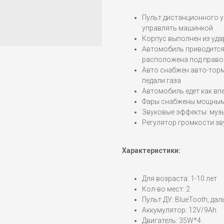
Пульт дистанционного у
управлять машинкой
Корпус выполнен из уд
Автомобиль приводится
расположена под право
Авто снабжен авто-торм
педали газа
Автомобиль едет как впе
Фары снабжены мощным
Звуковые эффекты: музы
Регулятор громкости з
Характеристики:
Для возраста: 1-10 лет
Кол-во мест: 2
Пульт ДУ: BlueTooth, да
Аккумулятор: 12V/9Ah
Двигатель: 35W*4