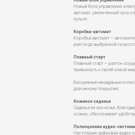
Новый блок управления
Новый блок управления элект
автомат, увеличенный срок с
пульте.
Коробка-автомат
Коробка-автомат — автоматич
разгон до выбранной скорост
Плавный старт
Плавный старт — разгон осущ
привыкнуть к своей новой маш
Бесшумные ненадувные колеса
дорожному покрытию.
Кожаное сиденье
Сиденье из эко-кожи, благод
осанку, обеспечивает удобств
Полноценная аудио-система
Настоящая цифровая аудио-си