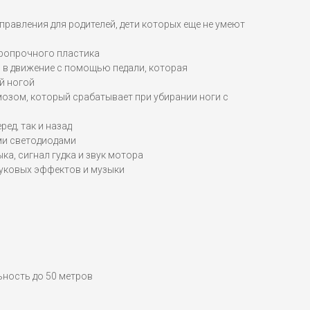
правления для родителей, дети которых еще не умеют
аропрочного пластика
 в движение с помощью педали, которая
й ногой
озом, который срабатывает при убирании ноги с
ред, так и назад
и светодиодами
ка, сигнал гудка и звук мотора
вуковых эффектов и музыки
льность до 50 метров