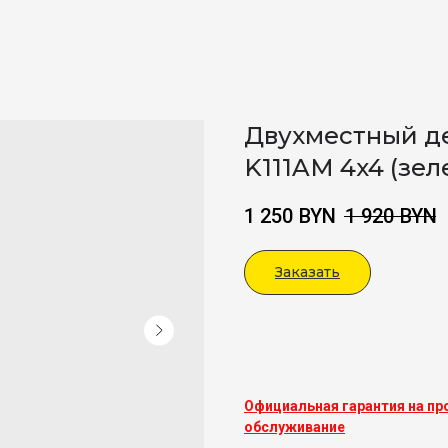
Двухместный д
K111AM 4x4 (зе
1 250
BYN
1 920
BYN
Заказать
Viber
Официальная гарантия на пр
обслуживание