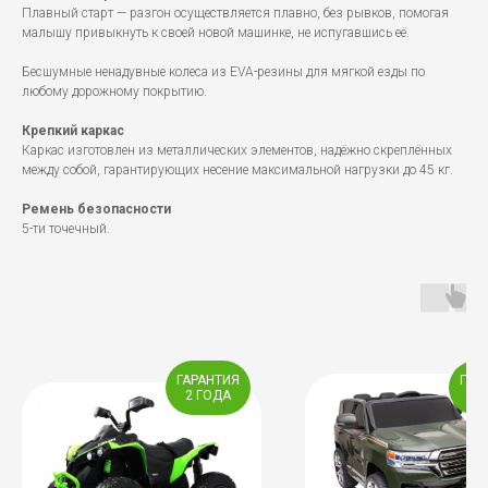
Плавный старт — разгон осуществляется плавно, без рывков, помогая
малышу привыкнуть к своей новой машинке, не испугавшись её.
Бесшумные ненадувные колеса из EVA-резины для мягкой езды по
любому дорожному покрытию.
Крепкий каркас
Каркас изготовлен из металлических элементов, надёжно скреплённых
между собой, гарантирующих несение максимальной нагрузки до 45 кг.
Ремень безопасности
5-ти точечный.
ГАРАНТИЯ
ГАР
2 ГОДА
1 