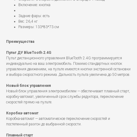
Включение: кнопка
Задние фары: есть
Вес: 26,4 кг
Размеры: 133*83*73 см
Преимущества
Пульт ДУ BlueTooth 2.4G
Пульт дистанционного управления BlueTooth 2.4G программируется
индивидуально на ваш электромобиль. Помимо стандартных кнопок
управления движением, на пульте имеются кнопки экстренной остановки
и выбора скоростного режима. Дальность пульта увеличена до 50 метров.
Новый блок управления
Новый блок управления электромобилем — обеспечивает плавный старт,
коробку-автомат, увеличенный срок службы редуктора, переключение
скоростей прямо на пульте.
Коробка-автомат
Коробка-автомат — автоматическое переключение скоростей и
постепенный разгон до выбранной скорости.
Плавный старт