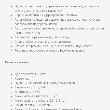
Пульт дистанционного управления для родителей, дети которых
еще не умеют управлять машинкой
Корпус выполнен из ударопрочного пластика
Автомобиль приводится в движение с помощью педали, которая
расположена под правой ногой
Авто снабжен авто-тормозом, который срабатывает при убирании
ноги с педали газа
Автомобиль едет как вперед, так и назад
Фары снабжены мощными светодиодами
Звуковые эффекты: музыка, сигнал гудка и звук мотора
Регулятор громкости звуковых эффектов и музыки
Характеристики:
Для возраста: 1-10 лет
Кол-во мест: 1
Пульт ДУ: BlueTooth, дальность до 50 метров
Аккумулятор: 24V/7AH
Двигатель: 200W*2
Максимальная нагрузка: 50 кг
Максимальная скорость: 6,5-12,5 км/ч
Время зарядки: 7-8 часов
Скорости: 3 скорости движения: 2 вперед и 1 назад