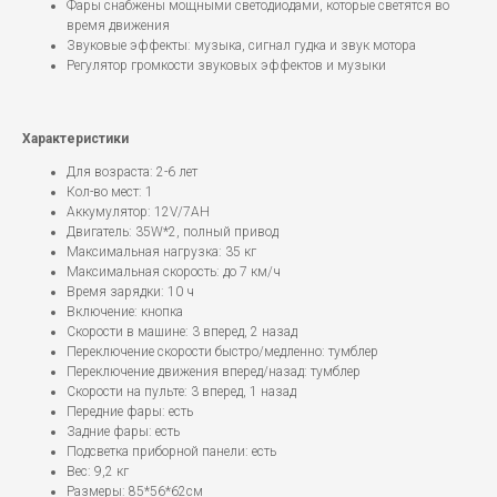
Фары снабжены мощными светодиодами, которые светятся во
время движения
Звуковые эффекты: музыка, сигнал гудка и звук мотора
Регулятор громкости звуковых эффектов и музыки
Характеристики
Для возраста: 2-6 лет
Кол-во мест: 1
Аккумулятор: 12V/7AH
Двигатель: 35W*2, полный привод
Максимальная нагрузка: 35 кг
Максимальная скорость: до 7 км/ч
Время зарядки: 10 ч
Включение: кнопка
Скорости в машине: 3 вперед, 2 назад
Переключение скорости быстро/медленно: тумблер
Переключение движения вперед/назад: тумблер
Скорости на пульте: 3 вперед, 1 назад
Передние фары: есть
Задние фары: есть
Подсветка приборной панели: есть
Вес: 9,2 кг
Размеры: 85*56*62см