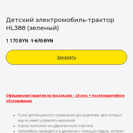
Детский электромобиль-трактор
HL388 (зеленый)
1 170
BYN
1 670
BYN
Заказать
Viber
Официальная гарантия на продукцию - 24 мес + послегарантийное
обслуживание
Пульт дистанционного управления для родителей, дети которых
еще не умеют управлять машинкой
Корпус выполнен из ударопрочного пластика
Автомобиль приводится в движение с помощью педали, которая