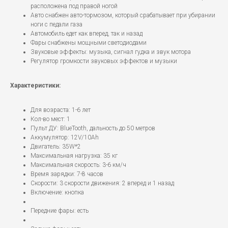
расположена под правой ногой
Авто снабжен авто-тормозом, который срабатывает при убирании
ноги с педали газа
Автомобиль едет как вперед, так и назад
Фары снабжены мощными светодиодами
Звуковые эффекты: музыка, сигнал гудка и звук мотора
Регулятор громкости звуковых эффектов и музыки
Характеристики:
Для возраста: 1-6 лет
Кол-во мест: 1
Пульт ДУ: BlueTooth, дальность до 50 метров
Аккумулятор: 12V/10Ah
Двигатель: 35W*2
Максимальная нагрузка: 35 кг
Максимальная скорость: 3-6 км/ч
Время зарядки: 7-8 часов
Скорости: 3 скорости движения: 2 вперед и 1 назад
Включение: кнопка
Передние фары: есть