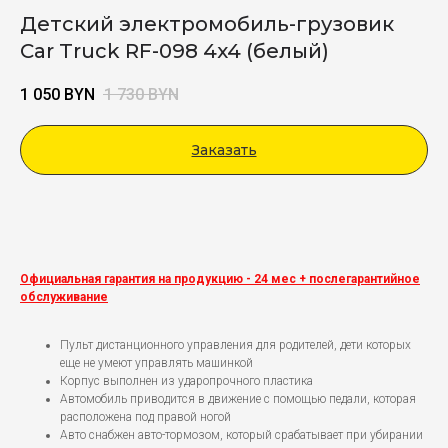
Детский электромобиль-грузовик
Car Truck RF-098 4x4 (белый)
1 050
BYN
1 730
BYN
Заказать
Viber
Официальная гарантия на продукцию - 24 мес + послегарантийное
обслуживание
Пульт дистанционного управления для родителей, дети которых
еще не умеют управлять машинкой
Корпус выполнен из ударопрочного пластика
Автомобиль приводится в движение с помощью педали, которая
расположена под правой ногой
Авто снабжен авто-тормозом, который срабатывает при убирании