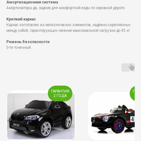
Амортизационная система
Амортизаторы да, задние для комфортной езды по неровной дороге.
Крепкий каркас
Каркас изготовлен из металлических элементов, надёжно скреплённых
между собой, гарантирующих несение максимальной нагрузки до 45 кг.
Ремень безопасности
5-ти точечный.
ГАРАНТИЯ
ГАР
2 ГОДА
1 