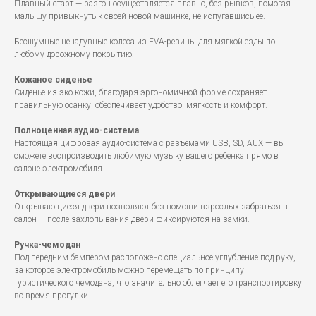
Плавный старт — разгон осуществляется плавно, без рывков, помогая
малышу привыкнуть к своей новой машинке, не испугавшись её.
Бесшумные ненадувные колеса из EVA-резины для мягкой езды по
любому дорожному покрытию.
Кожаное сиденье
Сиденье из эко-кожи, благодаря эргономичной форме сохраняет
правильную осанку, обеспечивает удобство, мягкость и комфорт.
Полноценная аудио-система
Настоящая цифровая аудио-система с разъёмами USB, SD, AUX — вы
сможете воспроизводить любимую музыку вашего ребенка прямо в
салоне электромобиля.
Открывающиеся двери
Открывающиеся двери позволяют без помощи взрослых забраться в
салон — после захлопывания двери фиксируются на замки.
Ручка-чемодан
Под передним бампером расположено специальное углубление под руку,
за которое электромобиль можно перемещать по принципу
туристического чемодана, что значительно облегчает его транспортировку
во время прогулки.