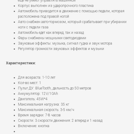
еще не умеют управлять машинкой
Корпус выполнен из ударопрочного пластика
Автомобиль приводится в движение с помощью педали, которая
расположена под правой ногой
Авто снабжен авто-тормозом, который срабатывает при убирании
ноги с педали газа
Автомобиль едет как вперед, так и назад
Фары снабжены мощными светодиодами
Звуковые эффекты: музыка, сигнал гудка и звук мотора
Регулятор громкости звуковых эффектов и музыки
Характеристики:
Для возраста: 1-10 лет
Кол-во мест: 1
Пульт ДУ: BlueTooth, дальность до 50 метров
Аккумулятор: 12V/10Ah
Двигатель: 45W*4
Максимальная нагрузка: 35 кг
Максимальная скорость: 3-5 км/ч
Время зарядки: 7-8 часов
Скорости: 3 скорости движения: 2 вперед и 1 назад
Включение: кнопка