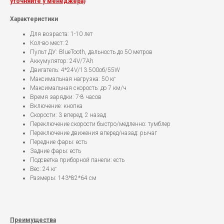
уточняйте у менеджера)
Характеристики
Для возраста: 1-10 лет
Кол-во мест: 2
Пульт ДУ: BlueTooth, дальность до 50 метров
Аккумулятор: 24V/7Ah
Двигатель: 4*24V/13.500об/55W
Максимальная нагрузка: 50 кг
Максимальная скорость: до 7 км/ч
Время зарядки: 7-8 часов
Включение: кнопка
Скорости: 3 вперед, 2 назад
Переключение скорости быстро/медленно: тумблер
Переключение движения вперед/назад: рычаг
Передние фары: есть
Задние фары: есть
Подсветка приборной панели: есть
Вес: 24 кг
Размеры: 143*82*64 см
Преимущества