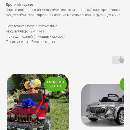
Крепкий каркас
Каркас изготовлен из металлических элементов, надёжно скреплённых
между собой, гарантирующих несение максимальной нагрузки до 45 кг.
Посадочное место: Двухместные
Аккумулятор: 12V14AH
Привод: Полный (4 мощных мотора)
Преимущества: Ручка-чемодан
ГАРАНТИЯ
ГАР
2 ГОДА
2 