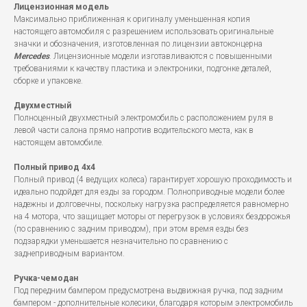
Лицензионная модель
Максимально приближенная к оригиналу уменьшенная копия
настоящего автомобиля с разрешением использовать оригинальные
значки и обозначения, изготовленная по лицензии автоконцерна
Mercedes
. Лицензионные модели изготавливаются с повышенными
требованиями к качеству пластика и электроники, подгонке деталей,
сборке и упаковке.
Двухместный
Полноценный двухместный электромобиль с расположением руля в
левой части салона прямо напротив водительского места, как в
настоящем автомобиле.
Полный привод 4x4
Полный привод (4 ведущих колеса) гарантирует хорошую проходимость и
идеально подойдет для езды за городом. Полноприводные модели более
надежны и долговечны, поскольку нагрузка распределяется равномерно
на 4 мотора, что защищает моторы от перегрузок в условиях бездорожья
(по сравнению с задним приводом), при этом время езды без
подзарядки уменьшается незначительно по сравнению с
заднеприводным вариантом.
Ручка-чемодан
Под передним бампером предусмотрена выдвижная ручка, под задним
бампером - дополнительные колесики, благодаря которым электромобиль