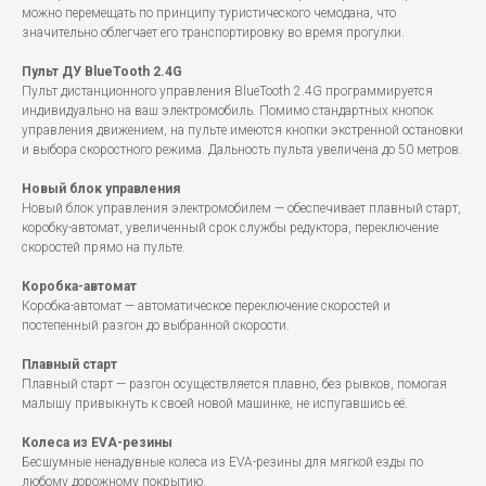
можно перемещать по принципу туристического чемодана, что
значительно облегчает его транспортировку во время прогулки.
Пульт ДУ BlueTooth 2.4G
Пульт дистанционного управления BlueTooth 2.4G программируется
индивидуально на ваш электромобиль. Помимо стандартных кнопок
управления движением, на пульте имеются кнопки экстренной остановки
и выбора скоростного режима. Дальность пульта увеличена до 50 метров.
Новый блок управления
Новый блок управления электромобилем — обеспечивает плавный старт,
коробку-автомат, увеличенный срок службы редуктора, переключение
скоростей прямо на пульте.
Коробка-автомат
Коробка-автомат — автоматическое переключение скоростей и
постепенный разгон до выбранной скорости.
Плавный старт
Плавный старт — разгон осуществляется плавно, без рывков, помогая
малышу привыкнуть к своей новой машинке, не испугавшись её.
Колеса из EVA-резины
Бесшумные ненадувные колеса из EVA-резины для мягкой езды по
любому дорожному покрытию.