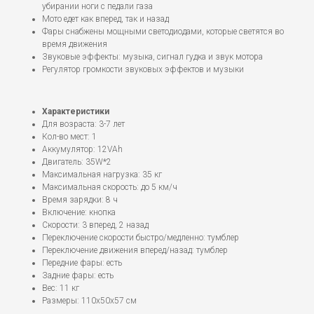
убирании ноги с педали газа
Мото едет как вперед, так и назад
Фары снабжены мощными светодиодами, которые светятся во
время движения
Звуковые эффекты: музыка, сигнал гудка и звук мотора
Регулятор громкости звуковых эффектов и музыки
Характеристики
Для возраста: 3-7 лет
Кол-во мест: 1
Аккумулятор: 12VAh
Двигатель: 35W*2
Максимальная нагрузка: 35 кг
Максимальная скорость: до 5 км/ч
Время зарядки: 8 ч
Включение: кнопка
Скорости: 3 вперед, 2 назад
Переключение скорости быстро/медленно: тумблер
Переключение движения вперед/назад: тумблер
Передние фары: есть
Задние фары: есть
Вес: 11 кг
Размеры: 110x50x57 см