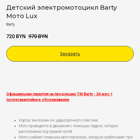
Детский электромотоцикл Barty
Мото Lux
Barty
720
BYN
970
BYN
Заказать
Viber
Официальная гарантия на продукцию ТМ Barty - 24 мес +
послегарантийное обслуживание
Корпус выполнен из ударопрочного пластика
Мото приводится в движение с помощью педали, которая
расположена под правой ногой
Мото снабжен плавным авто-тормозом, который срабатывает при