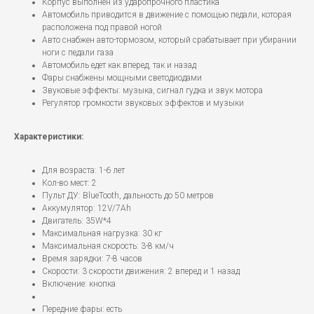
Корпус выполнен из ударопрочного пластика
Автомобиль приводится в движение с помощью педали, которая
расположена под правой ногой
Авто снабжен авто-тормозом, который срабатывает при убирании
ноги с педали газа
Автомобиль едет как вперед, так и назад
Фары снабжены мощными светодиодами
Звуковые эффекты: музыка, сигнал гудка и звук мотора
Регулятор громкости звуковых эффектов и музыки
Характеристики:
Для возраста: 1-6 лет
Кол-во мест: 2
Пульт ДУ: BlueTooth, дальность до 50 метров
Аккумулятор: 12V/7Ah
Двигатель: 35W*4
Максимальная нагрузка: 30 кг
Максимальная скорость: 3-8 км/ч
Время зарядки: 7-8 часов
Скорости: 3 скорости движения: 2 вперед и 1 назад
Включение: кнопка
Передние фары: есть