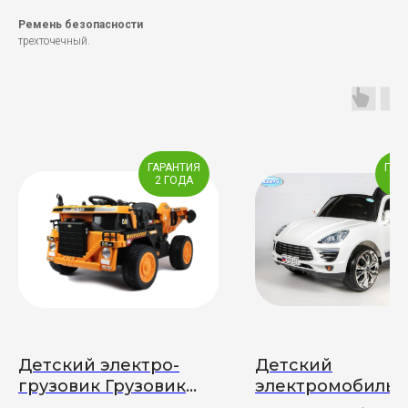
Ремень безопасности
трехточечный.
ГАРАНТИЯ
ГАР
2 ГОДА
2 
Детский электро-
Детский
грузовик Грузовик
электромобиль
RF-022
Porsche Macan