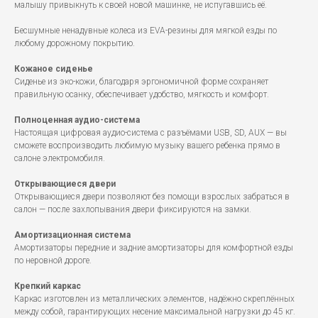
малышу привыкнуть к своей новой машинке, не испугавшись её.
Бесшумные ненадувные колеса из EVA-резины для мягкой езды по
любому дорожному покрытию.
Кожаное сиденье
Сиденье из эко-кожи, благодаря эргономичной форме сохраняет
правильную осанку, обеспечивает удобство, мягкость и комфорт.
Полноценная аудио-система
Настоящая цифровая аудио-система с разъёмами USB, SD, AUX — вы
сможете воспроизводить любимую музыку вашего ребенка прямо в
салоне электромобиля.
Открывающиеся двери
Открывающиеся двери позволяют без помощи взрослых забраться в
салон — после захлопывания двери фиксируются на замки.
Амортизационная система
Амортизаторы передние и задние амортизаторы для комфортной езды
по неровной дороге.
Крепкий каркас
Каркас изготовлен из металлических элементов, надёжно скреплённых
между собой, гарантирующих несение максимальной нагрузки до 45 кг.