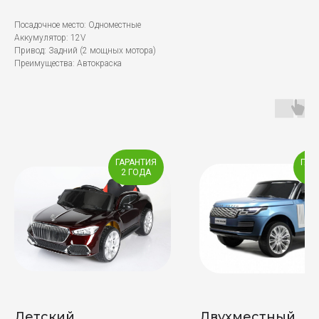
Посадочное место: Одноместные
Аккумулятор: 12V
Привод: Задний (2 мощных мотора)
Преимущества: Автокраска
ГАРАНТИЯ
ГАР
2 ГОДА
2 
Детский
Двухместный