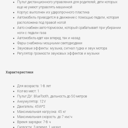
Пульт дистанционного управления для родителей, дети которых
еще не умеют управлять машинкой
Корпус выполнен из ударопрочного пластика
Автомобиль приводится в движение с помощью педали, которая
расположена под правой ногой
Авто снабжен авто-тормозом, который срабатывает при убирании
ноги с педали газа
Автомобиль едет как вперед, так и назад
Фары снабжены мощными светодиодами
Звуковые эффекты: музыка, сигнал гудка и звук мотора
Регулятор громкости звуковых эффектов и музыки
Характеристики
Для возраста: 1-8 лет
Кол-во мест: 1
Пульт ДУ: BlueTooth, дальность до 50 метров
Аккумулятор: 12V
Двигатель: 45W*2
Максимальная нагрузка: 45 кг
Максимальная скорость: до 7 км/ч
Время зарядки: 7-8 ч
Скорости: 3 вперед, 1 назад