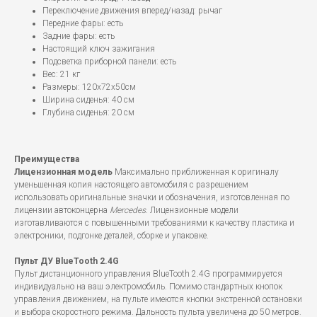
Переключение движения вперед/назад: рычаг
Передние фары: есть
Задние фары: есть
Настоящий ключ зажигания
Подсветка приборной панели: есть
Вес: 21 кг
Размеры: 120х72х50см
Ширина сиденья: 40 см
Глубина сиденья: 20 см
Преимущества
Лицензионная модель
Максимально приближенная к оригиналу
уменьшенная копия настоящего автомобиля с разрешением
использовать оригинальные значки и обозначения, изготовленная по
лицензии автоконцерна
Mercedes
. Лицензионные модели
изготавливаются с повышенными требованиями к качеству пластика и
электроники, подгонке деталей, сборке и упаковке.
Пульт ДУ BlueTooth 2.4G
Пульт дистанционного управления BlueTooth 2.4G программируется
индивидуально на ваш электромобиль. Помимо стандартных кнопок
управления движением, на пульте имеются кнопки экстренной остановки
и выбора скоростного режима. Дальность пульта увеличена до 50 метров.