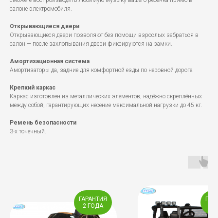
сможете воспроизводить любимую музыку вашего ребенка прямо в
салоне электромобиля.
Открывающиеся двери
Открывающиеся двери позволяют без помощи взрослых забраться в
салон — после захлопывания двери фиксируются на замки.
Амортизационная система
Амортизаторы да, задние для комфортной езды по неровной дороге.
Крепкий каркас
Каркас изготовлен из металлических элементов, надёжно скреплённых
между собой, гарантирующих несение максимальной нагрузки до 45 кг.
Ремень безопасности
3-х точечный.
ГАРАНТИЯ
ГАР
2 ГОДА
2 