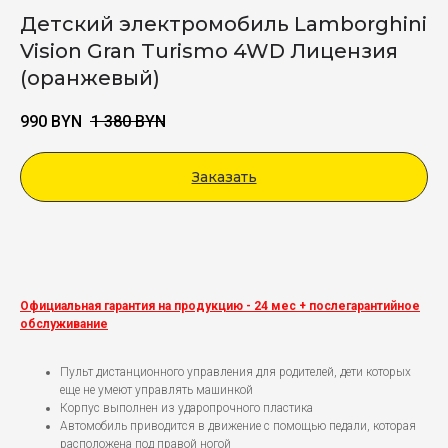
Детский электромобиль Lamborghini
Vision Gran Turismo 4WD Лицензия
(оранжевый)
990
BYN
1 380
BYN
Заказать
Viber
Официальная гарантия на продукцию - 24 мес + послегарантийное
обслуживание
Пульт дистанционного управления для родителей, дети которых
еще не умеют управлять машинкой
Корпус выполнен из ударопрочного пластика
Автомобиль приводится в движение с помощью педали, которая
расположена под правой ногой