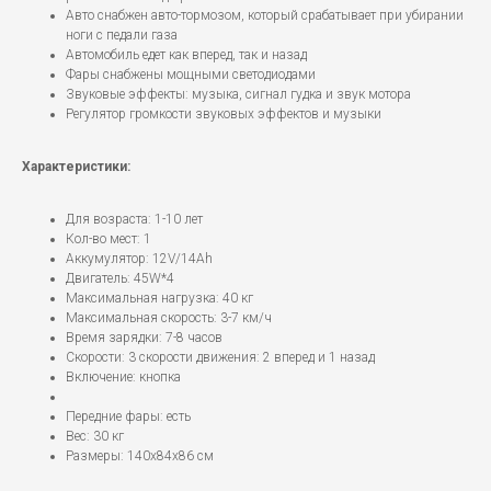
Авто снабжен авто-тормозом, который срабатывает при убирании
ноги с педали газа
Автомобиль едет как вперед, так и назад
Фары снабжены мощными светодиодами
Звуковые эффекты: музыка, сигнал гудка и звук мотора
Регулятор громкости звуковых эффектов и музыки
Характеристики:
Для возраста: 1-10 лет
Кол-во мест: 1
Аккумулятор: 12V/14Ah
Двигатель: 45W*4
Максимальная нагрузка: 40 кг
Максимальная скорость: 3-7 км/ч
Время зарядки: 7-8 часов
Скорости: 3 скорости движения: 2 вперед и 1 назад
Включение: кнопка
Передние фары: есть
Вес: 30 кг
Размеры: 140х84х86 см