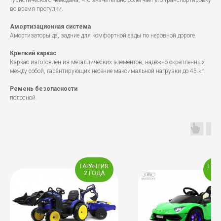
туристического чемодана, что значительно облегчает его транспортировку
во время прогулки.
Амортизационная система
Амортизаторы да, задние для комфортной езды по неровной дороге.
Крепкий каркас
Каркас изготовлен из металлических элементов, надёжно скреплённых
между собой, гарантирующих несение максимальной нагрузки до 45 кг.
Ремень безопасности
полосной.
ГАРАНТИЯ
ГАР
2 ГОДА
1 