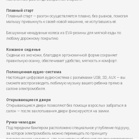
Плавный старт
Плавный старт — разгон осуществляется плавно, без рывков, помогая
малышу привыкнуть к своей новой машинке, не испугавшись её.
Бесшумные ненадувные колеса из EVA-резины для мягкой езды по
любому дорожному покрытию.
Кожаное сиденье
Сиденье из эко-кожи, благодаря эргономичной форме сохраняет
правильную осанку, обеспечивает удобство, мягкость и комфорт.
Полноценная аудио-система
Настоящая цифровая аудио-система с разъёмами USB, SD, AUX — вы
сможете воспроизводить любимую музыку вашего ребенка прямо в
салоне электромобиля.
Открывающиеся двери
Открывающиеся двери позволяют без помощи взрослых забраться в
салон — после захлопывания двери фиксируются на замки.
Ручка-чемодан
Под передним бампером расположено специальное углубление под руку,
за которое электромобиль можно перемещать по принципу