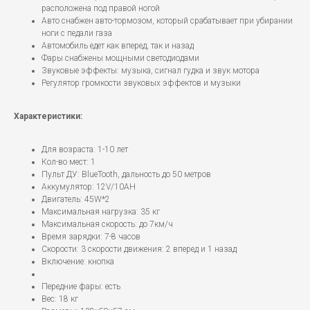
расположена под правой ногой
Авто снабжен авто-тормозом, который срабатывает при убирании
ноги с педали газа
Автомобиль едет как вперед, так и назад
Фары снабжены мощными светодиодами
Звуковые эффекты: музыка, сигнал гудка и звук мотора
Регулятор громкости звуковых эффектов и музыки
Характеристики:
Для возраста: 1-10 лет
Кол-во мест: 1
Пульт ДУ: BlueTooth, дальность до 50 метров
Аккумулятор: 12V/10AH
Двигатель: 45W*2
Максимальная нагрузка: 35 кг
Максимальная скорость: до 7км/ч
Время зарядки: 7-8 часов
Скорости: 3 скорости движения: 2 вперед и 1 назад
Включение: кнопка
Передние фары: есть
Вес: 18 кг