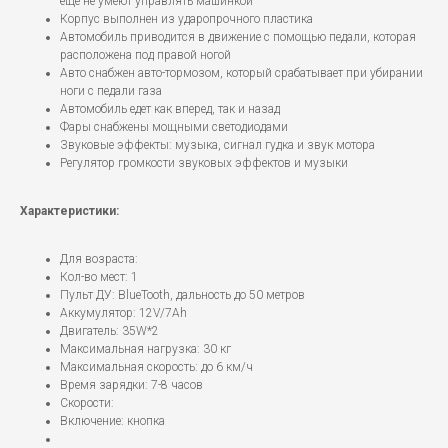
еще не умеют управлять машинкой
Корпус выполнен из ударопрочного пластика
Автомобиль приводится в движение с помощью педали, которая
расположена под правой ногой
Авто снабжен авто-тормозом, который срабатывает при убирании
ноги с педали газа
Автомобиль едет как вперед, так и назад
Фары снабжены мощными светодиодами
Звуковые эффекты: музыка, сигнал гудка и звук мотора
Регулятор громкости звуковых эффектов и музыки
Характеристики:
Для возраста:
Кол-во мест: 1
Пульт ДУ: BlueTooth, дальность до 50 метров
Аккумулятор: 12V/7Ah
Двигатель: 35W*2
Максимальная нагрузка: 30 кг
Максимальная скорость: до 6 км/ч
Время зарядки: 7-8 часов
Скорости:
Включение: кнопка