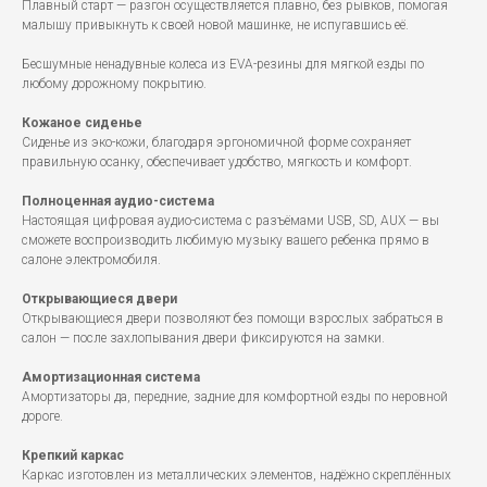
Плавный старт — разгон осуществляется плавно, без рывков, помогая
малышу привыкнуть к своей новой машинке, не испугавшись её.
Бесшумные ненадувные колеса из EVA-резины для мягкой езды по
любому дорожному покрытию.
Кожаное сиденье
Сиденье из эко-кожи, благодаря эргономичной форме сохраняет
правильную осанку, обеспечивает удобство, мягкость и комфорт.
Полноценная аудио-система
Настоящая цифровая аудио-система с разъёмами USB, SD, AUX — вы
сможете воспроизводить любимую музыку вашего ребенка прямо в
салоне электромобиля.
Открывающиеся двери
Открывающиеся двери позволяют без помощи взрослых забраться в
салон — после захлопывания двери фиксируются на замки.
Амортизационная система
Амортизаторы да, передние, задние для комфортной езды по неровной
дороге.
Крепкий каркас
Каркас изготовлен из металлических элементов, надёжно скреплённых