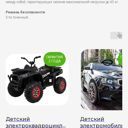
между собой, гарантирующих несение максимальной нагрузки до 45 кг.
Ремень безопасности
5-ти точечный.
ГАРАНТИЯ
ГАР
2 ГОДА
2 
Детский
Детский
электроквадроцикл
электромобиль