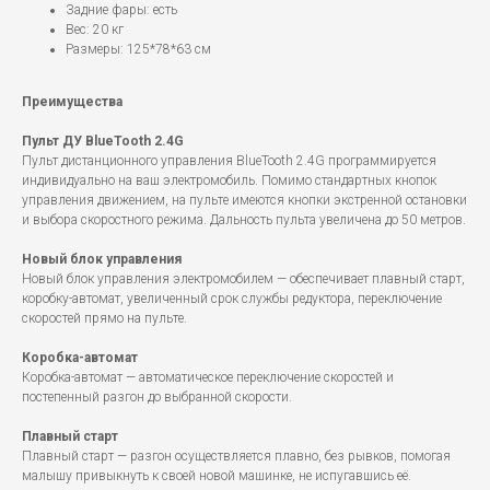
Задние фары: есть
Вес: 20 кг
Размеры: 125*78*63 см
Преимущества
Пульт ДУ BlueTooth 2.4G
Пульт дистанционного управления BlueTooth 2.4G программируется
индивидуально на ваш электромобиль. Помимо стандартных кнопок
управления движением, на пульте имеются кнопки экстренной остановки
и выбора скоростного режима. Дальность пульта увеличена до 50 метров.
Новый блок управления
Новый блок управления электромобилем — обеспечивает плавный старт,
коробку-автомат, увеличенный срок службы редуктора, переключение
скоростей прямо на пульте.
Коробка-автомат
Коробка-автомат — автоматическое переключение скоростей и
постепенный разгон до выбранной скорости.
Плавный старт
Плавный старт — разгон осуществляется плавно, без рывков, помогая
малышу привыкнуть к своей новой машинке, не испугавшись её.