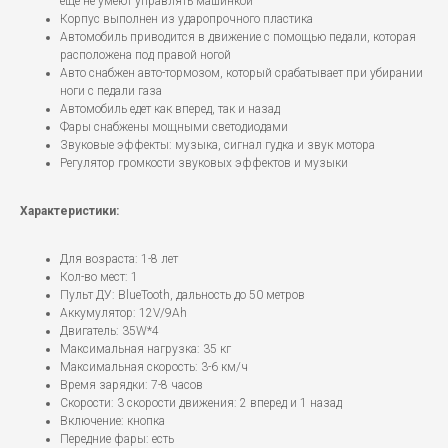
еще не умеют управлять машинкой
Корпус выполнен из ударопрочного пластика
Автомобиль приводится в движение с помощью педали, которая
расположена под правой ногой
Авто снабжен авто-тормозом, который срабатывает при убирании
ноги с педали газа
Автомобиль едет как вперед, так и назад
Фары снабжены мощными светодиодами
Звуковые эффекты: музыка, сигнал гудка и звук мотора
Регулятор громкости звуковых эффектов и музыки
Характеристики:
Для возраста: 1-8 лет
Кол-во мест: 1
Пульт ДУ: BlueTooth, дальность до 50 метров
Аккумулятор: 12V/9Ah
Двигатель: 35W*4
Максимальная нагрузка: 35 кг
Максимальная скорость: 3-6 км/ч
Время зарядки: 7-8 часов
Скорости: 3 скорости движения: 2 вперед и 1 назад
Включение: кнопка
Передние фары: есть