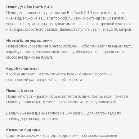
Пульт ДУ BlueTooth 2.4G
Пульт дистанционного управления BlueTooth 2.4G программируется
индивидуально на ваш электромобиль. Помимо стандартных кнопок
управления движением, на пульте имеются кнопки экстренной остановки
и выбора скоростного режима. Дальность пульта увеличена до 50 метров.
Новый блок управления
Новый блок управления электромобилем — обеспечивает плавный старт,
коробку-автомат, увеличенный срок службы редуктора, переключение
скоростей прямо на пульте.
Коробка-автомат
Коробка-автомат — автоматическое переключение скоростей и
постепенный разгон до выбранной скорости.
Плавный старт
Плавный старт — разгон осуществляется плавно, без рывков, помогая
малышу привыкнуть к своей новой машинке, не испугавшись её.
Бесшумные ненадувные колеса из EVA-резины для мягкой езды по
любому дорожному покрытию.
Кожаное сиденье
Сиденье из эко-кожи, благодаря эргономичной форме сохраняет