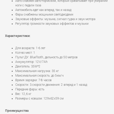
Авто снабжен авто-тормозом, который срабатывает при убирании
ноги с педали газа
Автомобиль едет как вперед, так и назад
Фары снабжены мощными светодиодами
Звуковые эффекты: музыка, сигнал гудка и звук мотора
Регулятор громкости звуковых эффектов и музыки
Характеристики:
Для возраста: 1-6 лет
Кол-во мест: 1
Пульт ДУ: BlueTooth, дальность до 50 метров
Аккумулятор: 12V/7Ah
Двигатель: 35W*2
Максимальная нагрузка: 35 кг
Максимальная скорость: до 5км/ч
Время зарядки: 7-8 часов
Скорости: 3 скорости движения: 2 вперед и 1 назад
Передние фары: есть
Вес: 12,6 кг
Размеры с ковшом: 129x62x59 см
Преимущества