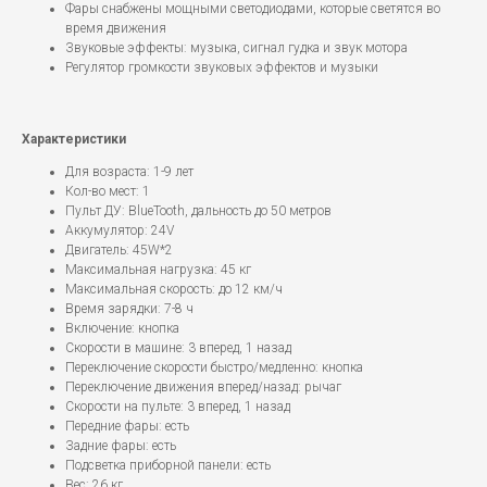
Фары снабжены мощными светодиодами, которые светятся во
время движения
Звуковые эффекты: музыка, сигнал гудка и звук мотора
Регулятор громкости звуковых эффектов и музыки
Характеристики
Для возраста: 1-9 лет
Кол-во мест: 1
Пульт ДУ: BlueTooth, дальность до 50 метров
Аккумулятор: 24V
Двигатель: 45W*2
Максимальная нагрузка: 45 кг
Максимальная скорость: до 12 км/ч
Время зарядки: 7-8 ч
Включение: кнопка
Скорости в машине: 3 вперед, 1 назад
Переключение скорости быстро/медленно: кнопка
Переключение движения вперед/назад: рычаг
Скорости на пульте: 3 вперед, 1 назад
Передние фары: есть
Задние фары: есть
Подсветка приборной панели: есть
Вес: 26 кг