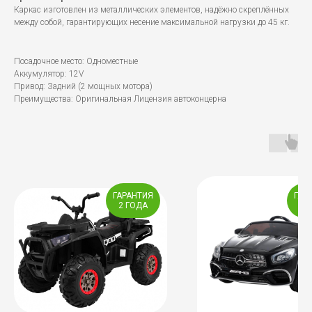
Каркас изготовлен из металлических элементов, надёжно скреплённых
между собой, гарантирующих несение максимальной нагрузки до 45 кг.
Посадочное место: Одноместные
Аккумулятор: 12V
Привод: Задний (2 мощных мотора)
Преимущества: Оригинальная Лицензия автоконцерна
ГАРАНТИЯ
ГАР
2 ГОДА
2 