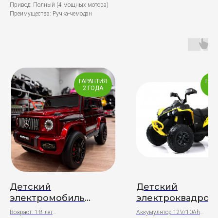
Привод: Полный (4 мощных мотора)
Преимущества: Ручка-чемодан
ГАРАНТИЯ
ГАР
2 ГОДА
2 
Детский
Детский
электромобиль
электроквадроц
Mercedes-Benz G63
BRP Can-Am
Возраст: 1-8 лет
Аккумулятор 12V/10Ah