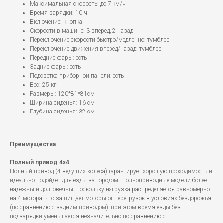
Максимальная скорость: до 7 км/ч
Время зарядки: 10 ч
Включение: кнопка
Скорости в машине: 3 вперед, 2 назад
Переключение скорости быстро/медленно: тумблер
Переключение движения вперед/назад: тумблер
Передние фары: есть
Задние фары: есть
Подсветка приборной панели: есть
Вес: 25 кг
Размеры: 120*81*81см
Ширина сиденья: 16 см
Глубина сиденья: 32 см
Преимущества
Полный привод 4x4
Полный привод (4 ведущих колеса) гарантирует хорошую проходимость и
идеально подойдет для езды за городом. Полноприводные модели более
надежны и долговечны, поскольку нагрузка распределяется равномерно
на 4 мотора, что защищает моторы от перегрузок в условиях бездорожья
(по сравнению с задним приводом), при этом время езды без
подзарядки уменьшается незначительно по сравнению с