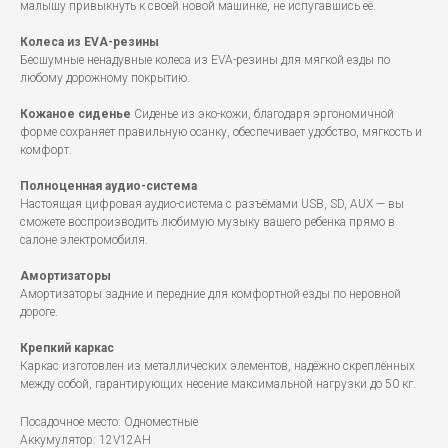
малышу привыкнуть к своей новой машинке, не испугавшись её.
Колеса из EVA-резины
Бесшумные ненадувные колеса из EVA-резины для мягкой езды по
любому дорожному покрытию.
Кожаное сиденье
Сиденье из эко-кожи, благодаря эргономичной
форме сохраняет правильную осанку, обеспечивает удобство, мягкость и
комфорт.
Полноценная аудио-система
Настоящая цифровая аудио-система с разъёмами USB, SD, AUX — вы
сможете воспроизводить любимую музыку вашего ребенка прямо в
салоне электромобиля.
Амортизаторы
Амортизаторы задние и передние для комфортной езды по неровной
дороге.
Крепкий каркас
Каркас изготовлен из металлических элементов, надёжно скреплённых
между собой, гарантирующих несение максимальной нагрузки до 50 кг.
Посадочное место: Одноместные
Аккумулятор: 12V12AH