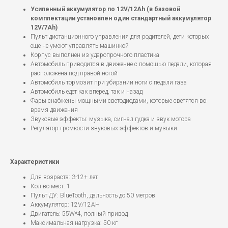
Усиленный аккумулятор по 12V/12Ah (в базовой
комплектации установлен один стандартный аккумулятор
12V/7Ah)
Пульт дистанционного управления для родителей, дети которых
еще не умеют управлять машинкой
Корпус выполнен из ударопрочного пластика
Автомобиль приводится в движение с помощью педали, которая
расположена под правой ногой
Автомобиль тормозит при убирании ноги с педали газа
Автомобиль едет как вперед, так и назад
Фары снабжены мощными светодиодами, которые светятся во
время движения
Звуковые эффекты: музыка, сигнал гудка и звук мотора
Регулятор громкости звуковых эффектов и музыки
Характеристики
Для возраста: 3-12+ лет
Кол-во мест: 1
Пульт ДУ: BlueTooth, дальность до 50 метров
Аккумулятор: 12V/12AH
Двигатель: 55W*4, полный привод
Максимальная нагрузка: 50 кг