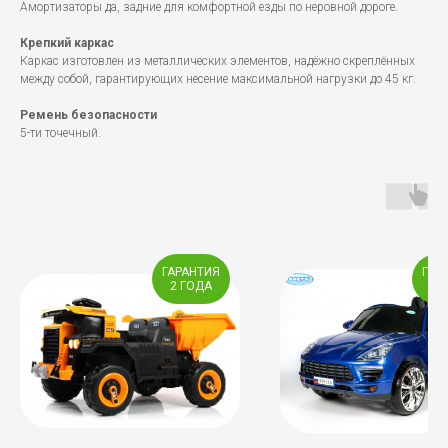
Амортизаторы да, задние для комфортной езды по неровной дороге.
Крепкий каркас
Каркас изготовлен из металлических элементов, надёжно скреплённых
между собой, гарантирующих несение максимальной нагрузки до 45 кг.
Ремень безопасности
5-ти точечный.
ГАРАНТИЯ
ГАР
2 ГОДА
2 