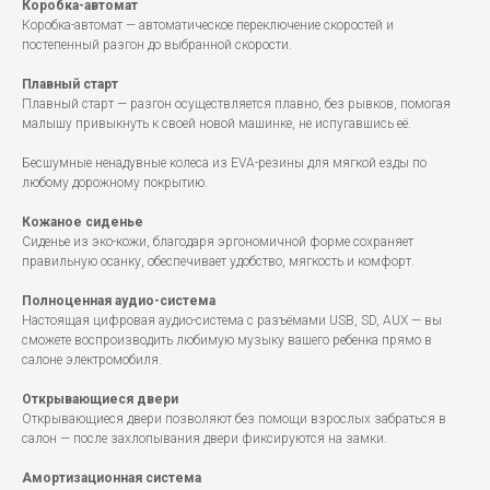
Коробка-автомат
Коробка-автомат — автоматическое переключение скоростей и
постепенный разгон до выбранной скорости.
Плавный старт
Плавный старт — разгон осуществляется плавно, без рывков, помогая
малышу привыкнуть к своей новой машинке, не испугавшись её.
Бесшумные ненадувные колеса из EVA-резины для мягкой езды по
любому дорожному покрытию.
Кожаное сиденье
Сиденье из эко-кожи, благодаря эргономичной форме сохраняет
правильную осанку, обеспечивает удобство, мягкость и комфорт.
Полноценная аудио-система
Настоящая цифровая аудио-система с разъёмами USB, SD, AUX — вы
сможете воспроизводить любимую музыку вашего ребенка прямо в
салоне электромобиля.
Открывающиеся двери
Открывающиеся двери позволяют без помощи взрослых забраться в
салон — после захлопывания двери фиксируются на замки.
Амортизационная система