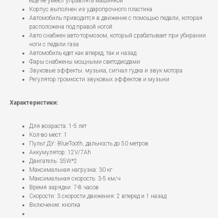
еще не умеют управлять машинкой
Корпус выполнен из ударопрочного пластика
Автомобиль приводится в движение с помощью педали, которая
расположена под правой ногой
Авто снабжен авто-тормозом, который срабатывает при убирании
ноги с педали газа
Автомобиль едет как вперед, так и назад
Фары снабжены мощными светодиодами
Звуковые эффекты: музыка, сигнал гудка и звук мотора
Регулятор громкости звуковых эффектов и музыки
Характеристики:
Для возраста: 1-5 лет
Кол-во мест: 1
Пульт ДУ: BlueTooth, дальность до 50 метров
Аккумулятор: 12V/7Ah
Двигатель: 35W*2
Максимальная нагрузка: 30 кг
Максимальная скорость: 3-5 км/ч
Время зарядки: 7-8 часов
Скорости: 3 скорости движения: 2 вперед и 1 назад
Включение: кнопка