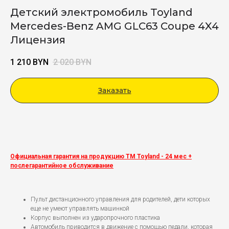
Детский электромобиль Toyland
Mercedes-Benz AMG GLC63 Coupe 4X4
Лицензия
1 210
BYN
2 020
BYN
Заказать
Viber
Официальная гарантия на продукцию ТМ Toyland - 24 мес +
послегарантийное обслуживание
Пульт дистанционного управления для родителей, дети которых
еще не умеют управлять машинкой
Корпус выполнен из ударопрочного пластика
Автомобиль приводится в движение с помощью педали, которая