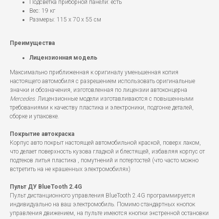
Подсветка приборной панели: есть
Вес: 19 кг
Размеры: 115 х 70 х 55 см
Преимущества
Лицензионная модель
Максимально приближенная к оригиналу уменьшенная копия
настоящего автомобиля с разрешением использовать оригинальные
значки и обозначения, изготовленная по лицензии автоконцерна
Mercedes
. Лицензионные модели изготавливаются с повышенными
требованиями к качеству пластика и электроники, подгонке деталей,
сборке и упаковке.
Покрытие автокраска
Корпус авто покрыт настоящей автомобильной краской, поверх лаком,
что делает поверхность кузова гладкой и блестящей, избавляя корпус от
подтеков литья пластика , помутнений и потертостей (что часто можно
встретить на не крашенных электромобилях)
Пульт ДУ BlueTooth 2.4G
Пульт дистанционного управления BlueTooth 2.4G программируется
индивидуально на ваш электромобиль. Помимо стандартных кнопок
управления движением, на пульте имеются кнопки экстренной остановки