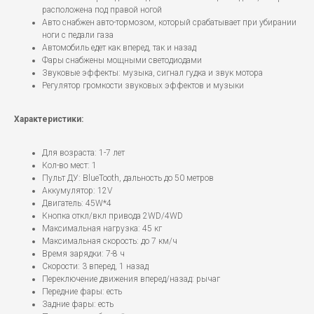
расположена под правой ногой
Авто снабжен авто-тормозом, который срабатывает при убирании
ноги с педали газа
Автомобиль едет как вперед, так и назад
Фары снабжены мощными светодиодами
Звуковые эффекты: музыка, сигнал гудка и звук мотора
Регулятор громкости звуковых эффектов и музыки
Характеристики:
Для возраста: 1-7 лет
Кол-во мест: 1
Пульт ДУ: BlueTooth, дальность до 50 метров
Аккумулятор: 12V
Двигатель: 45W*4
Кнопка откл/вкл привода 2WD/4WD
Максимальная нагрузка: 45 кг
Максимальная скорость: до 7 км/ч
Время зарядки: 7-8 ч
Скорости: 3 вперед, 1 назад
Переключение движения вперед/назад: рычаг
Передние фары: есть
Задние фары: есть