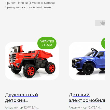
Привод: Полный (4 мощных мотора)
Преимущества: 5-точечный ремень
ГАРАНТИЯ
ГАР
2 ГОДА
2 
Двухместный
Детский
детский
электромобиль 
электромобиль
X008XX (синий
Аккумулятор 12V/12Ah
Аккумулятор 12V/9АН