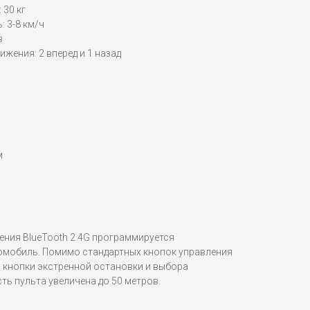
 30 кг
 3-8 км/ч
в
ижения: 2 вперед и 1 назад
м
ения BlueTooth 2.4G программируется
омобиль. Помимо стандартных кнопок управления
я кнопки экстренной остановки и выбора
ь пульта увеличена до 50 метров.