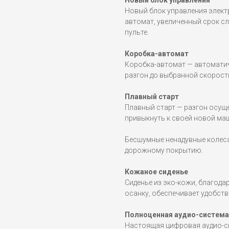
Новый блок управления
Новый блок управления элект
автомат, увеличенный срок с
пульте.
Коробка-автомат
Коробка-автомат — автоматич
разгон до выбранной скорост
Плавный старт
Плавный старт — разгон осущ
привыкнуть к своей новой маш
Бесшумные ненадувные колеса
дорожному покрытию.
Кожаное сиденье
Сиденье из эко-кожи, благод
осанку, обеспечивает удобств
Полноценная аудио-система
Настоящая цифровая аудио-си