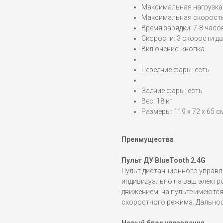
Максимальная нагрузка:
Максимальная скорость:
Время зарядки: 7-8 часо
Скорости: 3 скорости дв
Включение: кнопка
Передние фары: есть
Задние фары: есть
Вес: 18 кг
Размеры: 119 х 72 х 65 с
Преимущества
Пульт ДУ BlueTooth 2.4G
Пульт дистанционного управл
индивидуально на ваш электр
движением, на пульте имеютс
скоростного режима. Дальност