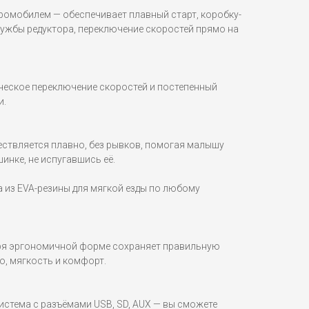
ромобилем — обеспечивает плавный старт, коробку-
лужбы редуктора, переключение скоростей прямо на
еское переключение скоростей и постепенный
и.
ествляется плавно, без рывков, помогая малышу
инке, не испугавшись её.
 из EVA-резины для мягкой езды по любому
аря эргономичной форме сохраняет правильную
о, мягкость и комфорт.
стема с разъёмами USB, SD, AUX — вы сможете