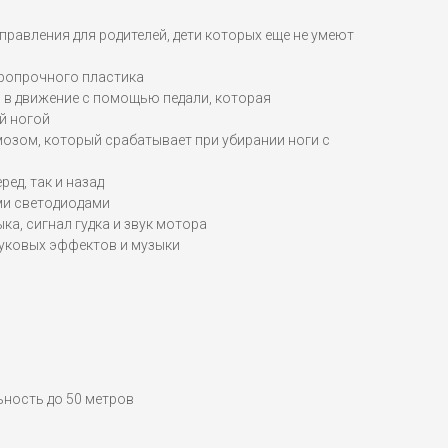
правления для родителей, дети которых еще не умеют
аропрочного пластика
 в движение с помощью педали, которая
й ногой
озом, который срабатывает при убирании ноги с
ред, так и назад
и светодиодами
ка, сигнал гудка и звук мотора
вуковых эффектов и музыки
льность до 50 метров