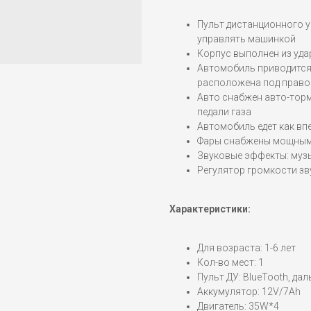
Пульт дистанционного у
управлять машинкой
Корпус выполнен из уд
Автомобиль приводится
расположена под право
Авто снабжен авто-торм
педали газа
Автомобиль едет как впе
Фары снабжены мощным
Звуковые эффекты: музы
Регулятор громкости з
Характеристики:
Для возраста: 1-6 лет
Кол-во мест: 1
Пульт ДУ: BlueTooth, да
Аккумулятор: 12V/7Ah
Двигатель: 35W*4