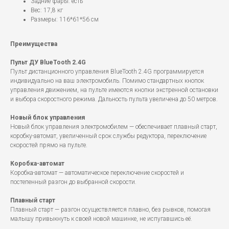
Задние фары: есть
Вес: 17,8 кг
Размеры: 116*61*56 см
Преимущества
Пульт ДУ BlueTooth 2.4G
Пульт дистанционного управления BlueTooth 2.4G программируется
индивидуально на ваш электромобиль. Помимо стандартных кнопок
управления движением, на пульте имеются кнопки экстренной остановки
и выбора скоростного режима. Дальность пульта увеличена до 50 метров.
Новый блок управления
Новый блок управления электромобилем — обеспечивает плавный старт,
коробку-автомат, увеличенный срок службы редуктора, переключение
скоростей прямо на пульте.
Коробка-автомат
Коробка-автомат — автоматическое переключение скоростей и
постепенный разгон до выбранной скорости.
Плавный старт
Плавный старт — разгон осуществляется плавно, без рывков, помогая
малышу привыкнуть к своей новой машинке, не испугавшись её.