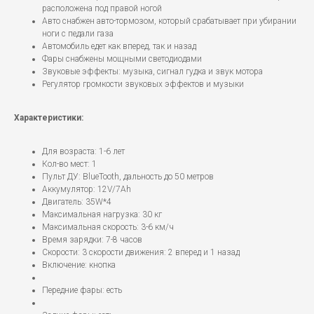
расположена под правой ногой
Авто снабжен авто-тормозом, который срабатывает при убирании
ноги с педали газа
Автомобиль едет как вперед, так и назад
Фары снабжены мощными светодиодами
Звуковые эффекты: музыка, сигнал гудка и звук мотора
Регулятор громкости звуковых эффектов и музыки
Характеристики:
Для возраста: 1-6 лет
Кол-во мест: 1
Пульт ДУ: BlueTooth, дальность до 50 метров
Аккумулятор: 12V/7Ah
Двигатель: 35W*4
Максимальная нагрузка: 30 кг
Максимальная скорость: 3-6 км/ч
Время зарядки: 7-8 часов
Скорости: 3 скорости движения: 2 вперед и 1 назад
Включение: кнопка
Передние фары: есть