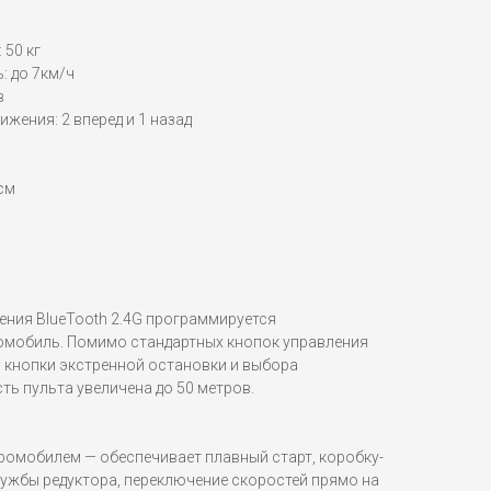
 50 кг
: до 7км/ч
в
ижения: 2 вперед и 1 назад
см
ения BlueTooth 2.4G программируется
омобиль. Помимо стандартных кнопок управления
я кнопки экстренной остановки и выбора
ь пульта увеличена до 50 метров.
ромобилем — обеспечивает плавный старт, коробку-
лужбы редуктора, переключение скоростей прямо на