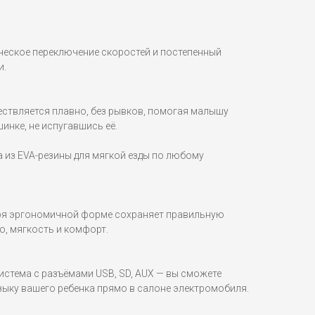
еское переключение скоростей и постепенный
и.
ествляется плавно, без рывков, помогая малышу
инке, не испугавшись её.
 из EVA-резины для мягкой езды по любому
аря эргономичной форме сохраняет правильную
о, мягкость и комфорт.
стема с разъёмами USB, SD, AUX — вы сможете
ку вашего ребенка прямо в салоне электромобиля.