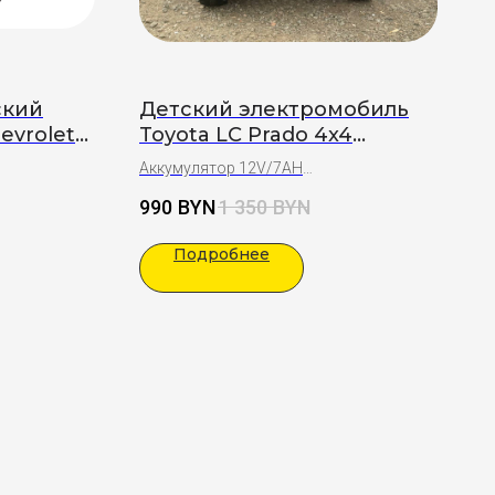
ский
Детский электромобиль
evrolett
Toyota LC Prado 4x4
ия
Лицензия (белый)
Аккумулятор 12V/7AH
Возраст: 1-5 лет
990
BYN
1 350
BYN
Подарки:
Полная сборка
Подробнее
Праздничный бант на капот
от