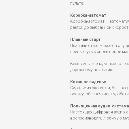
пульте.
Коробка-автомат
Коробка-автомат — автоматич
разгон до выбранной скорост
Плавный старт
Плавный старт — разгон осущ
привыкнуть к своей новой маш
Бесшумные ненадувные колеса
дорожному покрытию.
Кожаное сиденье
Сиденье из эко-кожи, благод
осанку, обеспечивает удобств
Полноценная аудио-система
Настоящая цифровая аудио-си
воспроизводить любимую музы