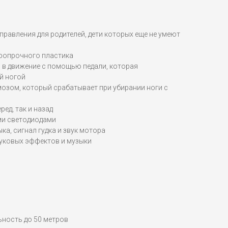
правления для родителей, дети которых еще не умеют
аропрочного пластика
 в движение с помощью педали, которая
й ногой
озом, который срабатывает при убирании ноги с
ред, так и назад
и светодиодами
ка, сигнал гудка и звук мотора
вуковых эффектов и музыки
льность до 50 метров