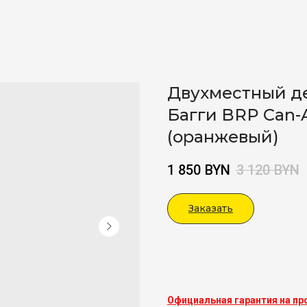
Двухместный д
Багги BRP Can-
(оранжевый)
1 850
BYN
3 120
BYN
Заказать
Viber
Официальная гарантия на пр