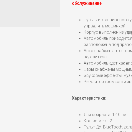
обслуживание
Пульт дистанционного у
управлять машинкой
Корпус выполнен из уд
Автомобиль приводится
расположена под право
Авто снабжен авто-торм
педали газа
Автомобиль едет как впе
Фары снабжены мощным
Звуковые эффекты: музы
Регулятор громкости з
Характеристики:
Для возраста: 1-10 лет
Кол-во мест: 2
Пульт ДУ: BlueTooth, да