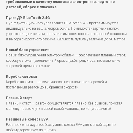
требованиями к качеству пластика и электроники, подгонке
деталей, сборке и упаковке.
Пульт ДУ BlueTooth 2.4G
Пульт дистанционного управления BlueTooth 2.4G программируется
индивидуально на ваш электромобиль. Помимо стандартных кнопок
управления движением, на пульте имеются кнопки экстренной остановки
и выбора скоростного режима. Дальность пульта увеличена до 50 метров.
Новый блок управления
Новый блок управления электромобилем — обеспечивает плавный старт,
коробку-автомат, увеличенный срок службы редуктора, переключение
скоростей прямо на пульте.
Коробка-автомат
Коробка-автомат — автоматическое переключение скоростей и
постепенный разгон до выбранной скорости.
Плавный старт
Плавный старт — разгон осуществляется плавно, без рывков, помогая
малышу привыкнуть к своей новой машинке, не испугавшись её.
Резиновые колеса EVA
Резиновые ненадувные бесшумные колеса EVA для мягкой езды по
любому дорожному покрытию.