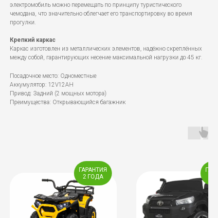
электромобиль можно перемещать по принципу туристического
чемодана, что значительно облегчает его транспортировку во время
прогулки.
Крепкий каркас
Каркас изготовлен из металлических элементов, надёжно скреплённых
между собой, гарантирующих несение максимальной нагрузки до 45 кг.
Посадочное место: Одноместные
Аккумулятор: 12V12AH
Привод: Задний (2 мощных мотора)
Преимущества: Открывающийся багажник
ГАРАНТИЯ
ГАР
2 ГОДА
1 