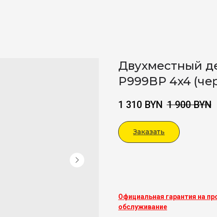
Двухместный д
P999BP 4x4 (че
1 310
BYN
1 900
BYN
Заказать
Viber
Официальная гарантия на пр
обслуживание