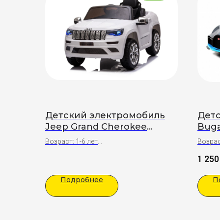
Детский электромобиль
Дет
Jeep Grand Cherokee
Buga
Лицензия (белый)
Возраст: 1-6 лет
Возрас
Проблесковые маячки
Покрыт
1 250
Сирена
Подар
Подарки:
Полна
Подробнее
П
Полная сборка
Празд
Праздничный бант на капот