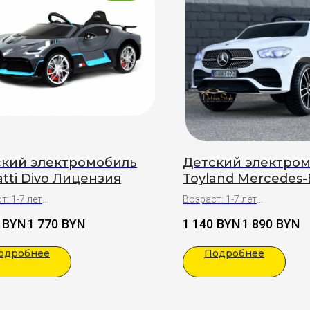
ский электромобиль
Детский электро
tti Divo Лицензия
Toyland Mercedes
AMG GLE 450 Lux 
т: 1-7 лет
Возраст: 1-7 лет
ие: автокраска
BYN
1 770
BYN
1 140
BYN
1 890
BYN
ки:
Подарки:
я сборка
Полная сборка
одробнее
Подробнее
ничный бант на капот
Праздничный бант на кап