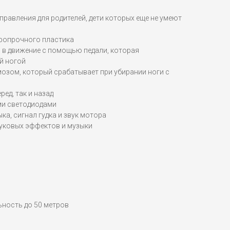
правления для родителей, дети которых еще не умеют
аропрочного пластика
 в движение с помощью педали, которая
й ногой
озом, который срабатывает при убирании ноги с
ред, так и назад
и светодиодами
ка, сигнал гудка и звук мотора
вуковых эффектов и музыки
льность до 50 метров