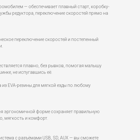
ромобилем — обеспечивает плавный старт, коробку-
лужбы редуктора, переключение скоростей прямо на
еское переключение скоростей и постепенный
и.
ествляется плавно, без рывков, помогая малышу
инке, не испугавшись её.
 из EVA-резины для мягкой езды по любому
аря эргономичной форме сохраняет правильную
о, мягкость и комфорт.
стема с разъёмами USB, SD, AUX — вы сможете