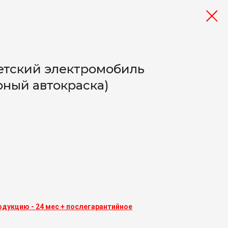
етский электромобиль
рный автокраска)
одукцию - 24 мес + послегарантийное