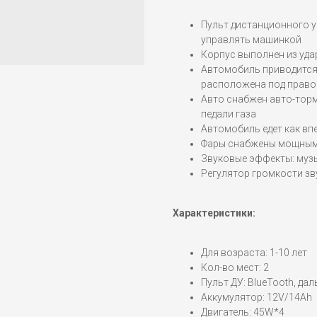
Пульт дистанционного у
управлять машинкой
Корпус выполнен из уд
Автомобиль приводится
расположена под право
Авто снабжен авто-торм
педали газа
Автомобиль едет как впе
Фары снабжены мощным
Звуковые эффекты: музы
Регулятор громкости з
Характеристики:
Для возраста: 1-10 лет
Кол-во мест: 2
Пульт ДУ: BlueTooth, да
Аккумулятор: 12V/14Ah
Двигатель: 45W*4