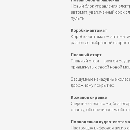
Новый блок управления
Новый блок управления элект
автомат, увеличенный срок с
пульте.
Коробка-автомат
Коробка-автомат — автоматич
разгон до выбранной скорост
Плавный старт
Плавный старт — разгон осущ
привыкнуть к своей новой маш
Бесшумные ненадувные колеса
дорожному покрытию.
Кожаное сиденье
Сиденье из эко-кожи, благод
осанку, обеспечивает удобств
Полноценная аудио-система
Настоящая цифровая аудио-си