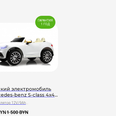
ГАРАНТИЯ
1 ГОД
ский электромобиль
edes-benz S-class 4x4
ый)
улятор 12V/9Ah
й привод
BYN
1 500
BYN
т: 1-8 лет