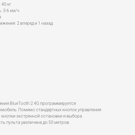
 40 кг
 3-6 км/ч
в
ижения: 2 вперед и 1 назад
ения BlueTooth 2.4G программируется
омобиль. Помимо стандартных кнопок управления
я кнопки экстренной остановки и выбора
ь пульта увеличена до 50 метров.