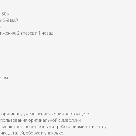
 50 кг
 3-8 км/ч
в
ижения: 2 вперед и 1 назад
5 см
 оригиналу уменьшенная копия настоящего
спользования оригинальной символики.
вливаются с повышенными требованиями к качеству
нке деталей, сборке и упаковке.