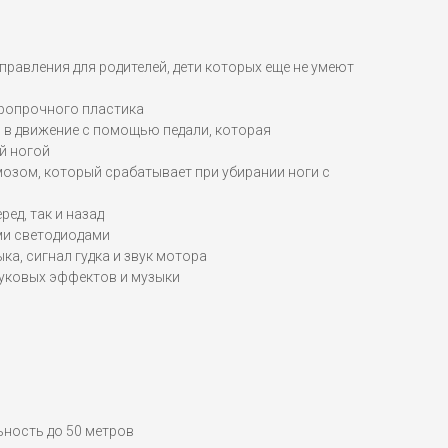
правления для родителей, дети которых еще не умеют
аропрочного пластика
 в движение с помощью педали, которая
й ногой
озом, который срабатывает при убирании ноги с
ред, так и назад
и светодиодами
ка, сигнал гудка и звук мотора
вуковых эффектов и музыки
льность до 50 метров