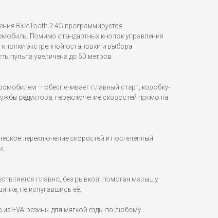
ения BlueTooth 2.4G программируется
омобиль. Помимо стандартных кнопок управления
я кнопки экстренной остановки и выбора
ь пульта увеличена до 50 метров.
ромобилем — обеспечивает плавный старт, коробку-
лужбы редуктора, переключение скоростей прямо на
еское переключение скоростей и постепенный
и.
ествляется плавно, без рывков, помогая малышу
инке, не испугавшись её.
 из EVA-резины для мягкой езды по любому