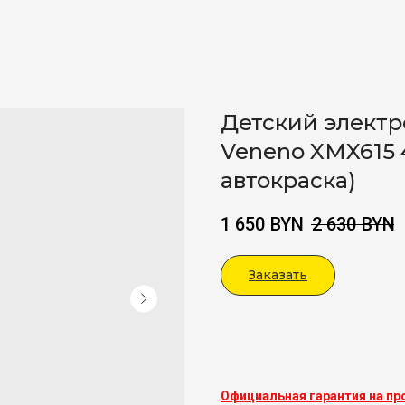
Детский электр
Veneno XMX615 
автокраска)
1 650
BYN
2 630
BYN
Заказать
Viber
Официальная гарантия на пр