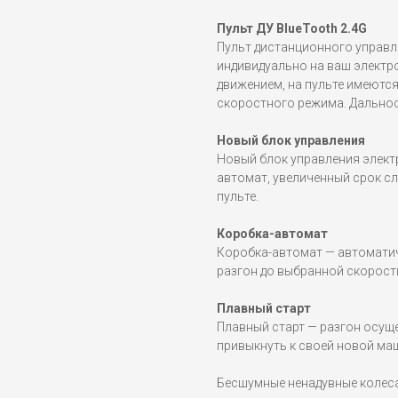
Пульт ДУ BlueTooth 2.4G
Пульт дистанционного управл
индивидуально на ваш электр
движением, на пульте имеютс
скоростного режима. Дальност
Новый блок управления
Новый блок управления элект
автомат, увеличенный срок с
пульте.
Коробка-автомат
Коробка-автомат — автоматич
разгон до выбранной скорост
Плавный старт
Плавный старт — разгон осущ
привыкнуть к своей новой маш
Бесшумные ненадувные колеса