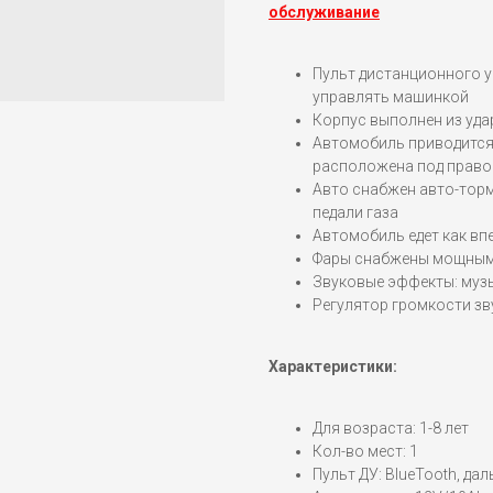
обслуживание
Пульт дистанционного у
управлять машинкой
Корпус выполнен из уд
Автомобиль приводится
расположена под право
Авто снабжен авто-торм
педали газа
Автомобиль едет как впе
Фары снабжены мощным
Звуковые эффекты: музы
Регулятор громкости з
Характеристики:
Для возраста: 1-8 лет
Кол-во мест: 1
Пульт ДУ: BlueTooth, да