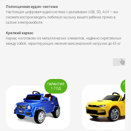
Полноценная аудио-система
Настоящая цифровая аудио-система с разъёмами USB, SD, AUX — вы
сможете воспроизводить любимую музыку вашего ребенка прямо в
салоне электромобиля.
Крепкий каркас
Каркас изготовлен из металлических элементов, надёжно скреплённых
между собой, гарантирующих несение максимальной нагрузки до 45 кг.
ГАРАНТИЯ
ГАР
1 ГОД
1 