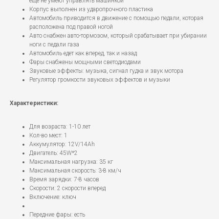
еще не умеют управлять машинкой
Корпус выполнен из ударопрочного пластика
Автомобиль приводится в движение с помощью педали, которая
расположена под правой ногой
Авто снабжен авто-тормозом, который срабатывает при убирании
ноги с педали газа
Автомобиль едет как вперед, так и назад
Фары снабжены мощными светодиодами
Звуковые эффекты: музыка, сигнал гудка и звук мотора
Регулятор громкости звуковых эффектов и музыки
Характеристики:
Для возраста: 1-10 лет
Кол-во мест: 1
Аккумулятор: 12V/14Ah
Двигатель: 45W*2
Максимальная нагрузка: 35 кг
Максимальная скорость: 3-8 км/ч
Время зарядки: 7-8 часов
Скорости: 2 скорости вперед
Включение: ключ
Передние фары: есть