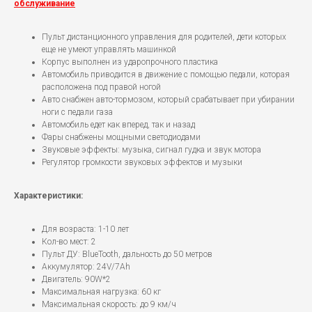
обслуживание
Пульт дистанционного управления для родителей, дети которых
еще не умеют управлять машинкой
Корпус выполнен из ударопрочного пластика
Автомобиль приводится в движение с помощью педали, которая
расположена под правой ногой
Авто снабжен авто-тормозом, который срабатывает при убирании
ноги с педали газа
Автомобиль едет как вперед, так и назад
Фары снабжены мощными светодиодами
Звуковые эффекты: музыка, сигнал гудка и звук мотора
Регулятор громкости звуковых эффектов и музыки
Характеристики:
Для возраста: 1-10 лет
Кол-во мест: 2
Пульт ДУ: BlueTooth, дальность до 50 метров
Аккумулятор: 24V/7Ah
Двигатель: 90W*2
Максимальная нагрузка: 60 кг
Максимальная скорость: до 9 км/ч