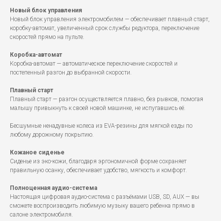
Новый блок управления
Новый блок управления электромобилем — обеспечивает плавный старт,
коробку-автомат, увеличенный срок службы редуктора, переключение
скоростей прямо на пульте.
Коробка-автомат
Коробка-автомат — автоматическое переключение скоростей и
постепенный разгон до выбранной скорости.
Плавный старт
Плавный старт — разгон осуществляется плавно, без рывков, помогая
малышу привыкнуть к своей новой машинке, не испугавшись её.
Бесшумные ненадувные колеса из EVA-резины для мягкой езды по
любому дорожному покрытию.
Кожаное сиденье
Сиденье из эко-кожи, благодаря эргономичной форме сохраняет
правильную осанку, обеспечивает удобство, мягкость и комфорт.
Полноценная аудио-система
Настоящая цифровая аудио-система с разъёмами USB, SD, AUX — вы
сможете воспроизводить любимую музыку вашего ребенка прямо в
салоне электромобиля.