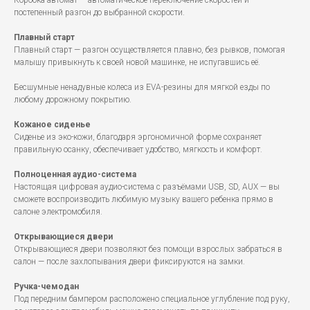
Коробка-автомат — автоматическое переключение скоростей и
постепенный разгон до выбранной скорости.
Плавный старт
Плавный старт — разгон осуществляется плавно, без рывков, помогая
малышу привыкнуть к своей новой машинке, не испугавшись её.
Бесшумные ненадувные колеса из EVA-резины для мягкой езды по
любому дорожному покрытию.
Кожаное сиденье
Сиденье из эко-кожи, благодаря эргономичной форме сохраняет
правильную осанку, обеспечивает удобство, мягкость и комфорт.
Полноценная аудио-система
Настоящая цифровая аудио-система с разъёмами USB, SD, AUX — вы
сможете воспроизводить любимую музыку вашего ребенка прямо в
салоне электромобиля.
Открывающиеся двери
Открывающиеся двери позволяют без помощи взрослых забраться в
салон — после захлопывания двери фиксируются на замки.
Ручка-чемодан
Под передним бампером расположено специальное углубление под руку,