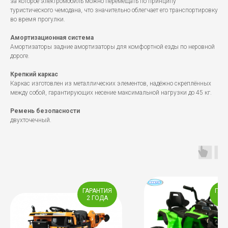
за которое электромобиль можно перемещать по принципу
туристического чемодана, что значительно облегчает его транспортировку
во время прогулки.
Амортизационная система
Амортизаторы задние амортизаторы для комфортной езды по неровной
дороге.
Крепкий каркас
Каркас изготовлен из металлических элементов, надёжно скреплённых
между собой, гарантирующих несение максимальной нагрузки до 45 кг.
Ремень безопасности
двухточечный.
ГАРАНТИЯ
ГАР
2 ГОДА
2 