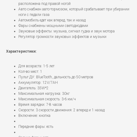
расположена под правой ногой
Авто снабжен авто-тормозом, который срабатывает при убирании
ноги с педали газа
Автомобиль едет как вперед, так и назад
Фары снабжены мощными светодиодами
Звуковые эффекты: музыка, сигнал гудка и звук мотора
Регулятор громкости звуковых эффектов и музыки
Характеристики:
Для возраста: 1-5 лет
Кол-во мест: 1
Пульт ДУ: BlueTooth, дальность до 50 метров
Аккумулятор: 12V/7АН
Двигатель: 35W*2
Максимальная нагрузка: 30кг
Максимальная скорость: 3-6 км/ч
Время зарядки: 7-8 часов
Скорости: 3 скорости движения: 2 вперед и 1 назад
Включение: кнопка
Передние фары: есть