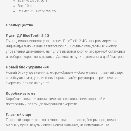
Задние фары: есть
Вес: 13 кг
Размеры: 103*65*55 см
Преимущества
Пульт ДУ BlueTooth 2.4G
Пульт дистанционного управления BlueTooth 2.4G программируется
индивидуально на ваш электромобиль. Помимо стандартных кнопок
управления движением, на пульте имеются кнопки экстренной остановки
и выбора скоростного режима. Дальность пульта увеличена до 50 метров.
Новый блок управления
Новый блок управления электромобилем — обеспечивает плавный старт,
коробку-автомат, увеличенный срок службы редуктора, переключение
скоростей прямо на пульте.
Коробка-автомат
Коробка-автомат — автоматическое переключение скоростей и
постепенный разгон до выбранной скорости.
Плавный старт
Плавный старт — разгон осуществляется плавно, без рывков, помогая
малышу привыкнуть к своей новой машинке, не испугавшись её.