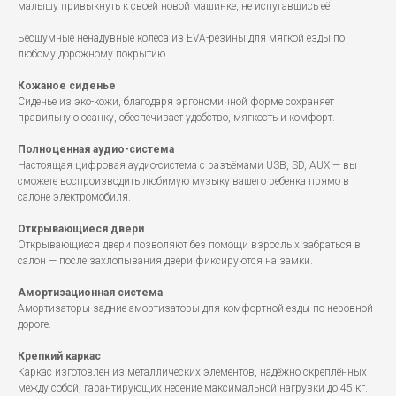
малышу привыкнуть к своей новой машинке, не испугавшись её.
Бесшумные ненадувные колеса из EVA-резины для мягкой езды по
любому дорожному покрытию.
Кожаное сиденье
Сиденье из эко-кожи, благодаря эргономичной форме сохраняет
правильную осанку, обеспечивает удобство, мягкость и комфорт.
Полноценная аудио-система
Настоящая цифровая аудио-система с разъёмами USB, SD, AUX — вы
сможете воспроизводить любимую музыку вашего ребенка прямо в
салоне электромобиля.
Открывающиеся двери
Открывающиеся двери позволяют без помощи взрослых забраться в
салон — после захлопывания двери фиксируются на замки.
Амортизационная система
Амортизаторы задние амортизаторы для комфортной езды по неровной
дороге.
Крепкий каркас
Каркас изготовлен из металлических элементов, надёжно скреплённых
между собой, гарантирующих несение максимальной нагрузки до 45 кг.