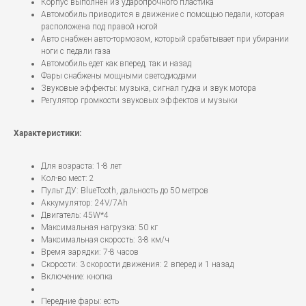
Корпус выполнен из ударопрочного пластика
Автомобиль приводится в движение с помощью педали, которая
расположена под правой ногой
Авто снабжен авто-тормозом, который срабатывает при убирании
ноги с педали газа
Автомобиль едет как вперед, так и назад
Фары снабжены мощными светодиодами
Звуковые эффекты: музыка, сигнал гудка и звук мотора
Регулятор громкости звуковых эффектов и музыки
Характеристики:
Для возраста: 1-8 лет
Кол-во мест: 2
Пульт ДУ: BlueTooth, дальность до 50 метров
Аккумулятор: 24V/7Ah
Двигатель: 45W*4
Максимальная нагрузка: 50 кг
Максимальная скорость: 3-8 км/ч
Время зарядки: 7-8 часов
Скорости: 3 скорости движения: 2 вперед и 1 назад
Включение: кнопка
Передние фары: есть