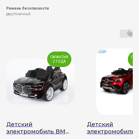
Ремень безопасности
двухточечный.
ГАРАНТИЯ
ГАР
2 ГОДА
2 
Детский
Детский
электромобиль BMW
электромобиль
i7 4х4 9381
Mercedes-Benz