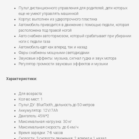
Пульт дистанционного управления для родителей, дети которых
еще не умеют управлять машинкой
Корпус выполнен из ударопрочного пластика
Автомобиль приводится в движение с помощью педали, которая
расположена под правой ногой
Авто снабжен авто-тормозом, который срабатывает при убирании
ноги с педали газа
Автомобиль едет как вперед, так и назад
Фары снабжены мощными светодиодами
Звуковые эффекты: музыка, сигнал гудка и звук мотора
Регулятор громкости звуковых эффектов и музыки
Характеристики:
Для возраста:
Кол-во мест: 1
Пульт ДУ: BlueTooth, дальность до 50 метров
Аккумулятор: 12V/7Ah
Двигатель: 45W*2
Максимальная нагрузка: 30 кг
Максимальная скорость: до 6 км/ч
Время зарядки: 7-8 часов
Скорости: 3 скорости движения: 2 вперед и 1 назад