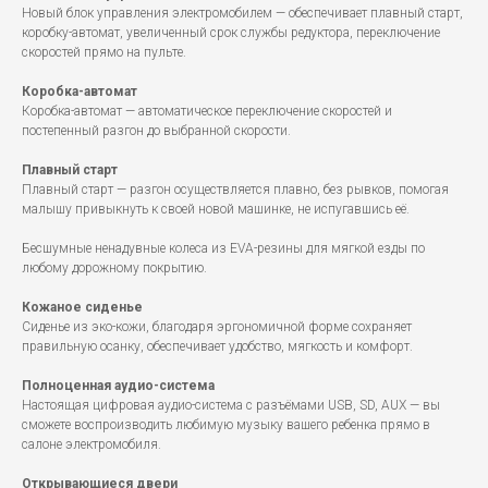
Новый блок управления электромобилем — обеспечивает плавный старт,
коробку-автомат, увеличенный срок службы редуктора, переключение
скоростей прямо на пульте.
Коробка-автомат
Коробка-автомат — автоматическое переключение скоростей и
постепенный разгон до выбранной скорости.
Плавный старт
Плавный старт — разгон осуществляется плавно, без рывков, помогая
малышу привыкнуть к своей новой машинке, не испугавшись её.
Бесшумные ненадувные колеса из EVA-резины для мягкой езды по
любому дорожному покрытию.
Кожаное сиденье
Сиденье из эко-кожи, благодаря эргономичной форме сохраняет
правильную осанку, обеспечивает удобство, мягкость и комфорт.
Полноценная аудио-система
Настоящая цифровая аудио-система с разъёмами USB, SD, AUX — вы
сможете воспроизводить любимую музыку вашего ребенка прямо в
салоне электромобиля.
Открывающиеся двери