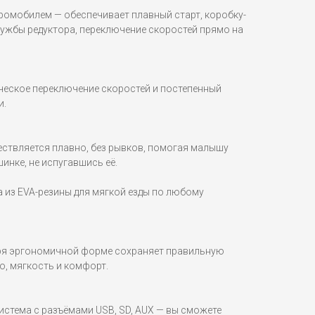
ромобилем — обеспечивает плавный старт, коробку-
лужбы редуктора, переключение скоростей прямо на
еское переключение скоростей и постепенный
и.
ествляется плавно, без рывков, помогая малышу
инке, не испугавшись её.
 из EVA-резины для мягкой езды по любому
аря эргономичной форме сохраняет правильную
о, мягкость и комфорт.
стема с разъёмами USB, SD, AUX — вы сможете