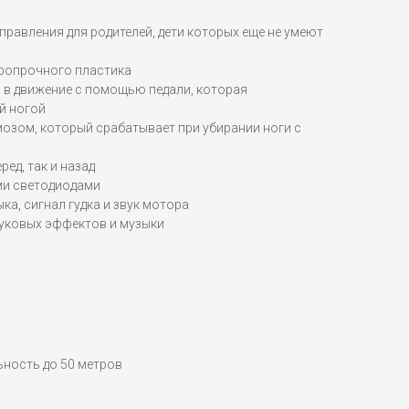
правления для родителей, дети которых еще не умеют
аропрочного пластика
 в движение с помощью педали, которая
й ногой
озом, который срабатывает при убирании ноги с
ред, так и назад
и светодиодами
ка, сигнал гудка и звук мотора
вуковых эффектов и музыки
льность до 50 метров