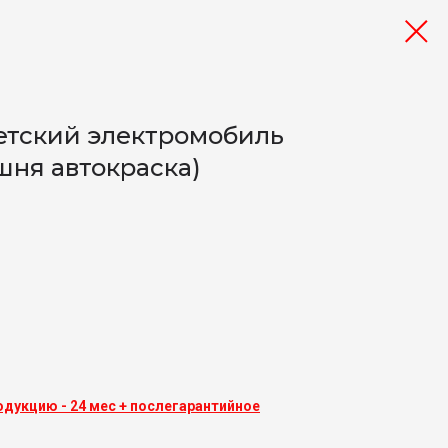
етский электромобиль
шня автокраска)
одукцию - 24 мес + послегарантийное