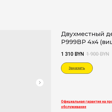
Двухместный д
P999BP 4x4 (ви
1 310
BYN
1 900
BYN
Заказать
Viber
Официальная гарантия на пр
обслуживание