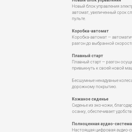
Новый блок управления
Новый блок управления элект
автомат, увеличенный срок с
пульте.
Коробка-автомат
Коробка-автомат — автоматич
разгон до выбранной скорост
Плавный старт
Плавный старт — разгон осущ
привыкнуть к своей новой маш
Бесшумные ненадувные колеса
дорожному покрытию.
Кожаное сиденье
Сиденье из эко-кожи, благод
осанку, обеспечивает удобств
Полноценная аудио-система
Настоящая цифровая аудио-си