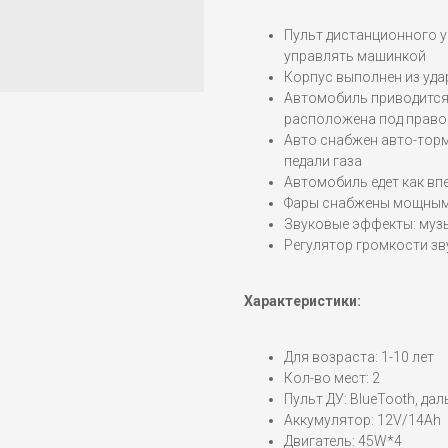
Пульт дистанционного у
управлять машинкой
Корпус выполнен из уд
Автомобиль приводится
расположена под право
Авто снабжен авто-торм
педали газа
Автомобиль едет как впе
Фары снабжены мощным
Звуковые эффекты: музы
Регулятор громкости з
Характеристики:
Для возраста: 1-10 лет
Кол-во мест: 2
Пульт ДУ: BlueTooth, да
Аккумулятор: 12V/14Ah
Двигатель: 45W*4