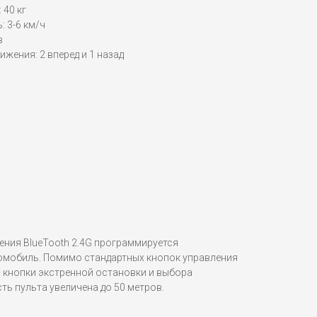
 40 кг
 3-6 км/ч
в
ижения: 2 вперед и 1 назад
ения BlueTooth 2.4G программируется
омобиль. Помимо стандартных кнопок управления
я кнопки экстренной остановки и выбора
ь пульта увеличена до 50 метров.