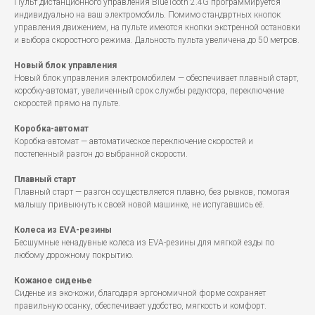
Пульт дистанционного управления BlueTooth 2.4G программируется
индивидуально на ваш электромобиль. Помимо стандартных кнопок
управления движением, на пульте имеются кнопки экстренной остановки
и выбора скоростного режима. Дальность пульта увеличена до 50 метров.
Новый блок управления
Новый блок управления электромобилем — обеспечивает плавный старт,
коробку-автомат, увеличенный срок службы редуктора, переключение
скоростей прямо на пульте.
Коробка-автомат
Коробка-автомат — автоматическое переключение скоростей и
постепенный разгон до выбранной скорости.
Плавный старт
Плавный старт — разгон осуществляется плавно, без рывков, помогая
малышу привыкнуть к своей новой машинке, не испугавшись её.
Колеса из EVA-резины
Бесшумные ненадувные колеса из EVA-резины для мягкой езды по
любому дорожному покрытию.
Кожаное сиденье
Сиденье из эко-кожи, благодаря эргономичной форме сохраняет
правильную осанку, обеспечивает удобство, мягкость и комфорт.