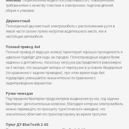
Mercedes
. Лицензионные модели изготавливаются с повышенными
требованиями к качеству пластика и электроники, подгонке деталей,
сборке и упаковке.
Двухместный
Полноценный двухместный электромобиль с расположением руля в
левой части салона прямо напротив водительского места, как в
настоящем автомобиле.
Полный привод 4x4
Полный привод (4 ведущих колеса) гарантирует хорошую проходимость и
идеально подойдет для езды за городом. Полноприводные модели более
надежны и долговечны, поскольку нагрузка распределяется равномерно
на 4 мотора, что защищает моторы от перегрузок в условиях бездорожья
(по сравнению с задним приводом), при этом время езды без
подзарядки уменьшается незначительно по сравнению с
заднеприводным вариантом.
Ручка-чемодан
Под передним бампером предусмотрена выдвижная ручка, под задним
бампером - дополнительные колесики, благодаря которым электромобиль
можно перемещать по принципу туристического чемодана, что
значительно облегчает его транспортировку во время прогулки.
Пульт ДУ BlueTooth 2.4G