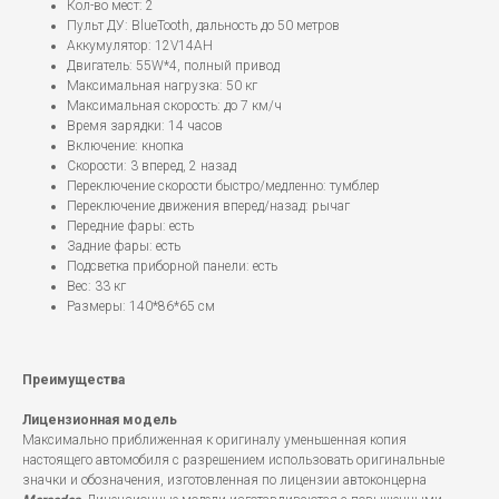
Кол-во мест: 2
Пульт ДУ: BlueTooth, дальность до 50 метров
Аккумулятор: 12V14AH
Двигатель: 55W*4, полный привод
Максимальная нагрузка: 50 кг
Максимальная скорость: до 7 км/ч
Время зарядки: 14 часов
Включение: кнопка
Скорости: 3 вперед, 2 назад
Переключение скорости быстро/медленно: тумблер
Переключение движения вперед/назад: рычаг
Передние фары: есть
Задние фары: есть
Подсветка приборной панели: есть
Вес: 33 кг
Размеры: 140*86*65 см
Преимущества
Лицензионная модель
Максимально приближенная к оригиналу уменьшенная копия
настоящего автомобиля с разрешением использовать оригинальные
значки и обозначения, изготовленная по лицензии автоконцерна