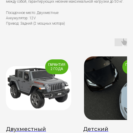
между собой, гарантирующих несение максимальной нагрузки до 50 кг.
Посадочное место: Двухместные
Аккумулятор: 12V
Привод: Задний (2 мощных мотора)
ГАРАНТИЯ
ГАР
2 ГОДА
2 
Двухместный
Детский