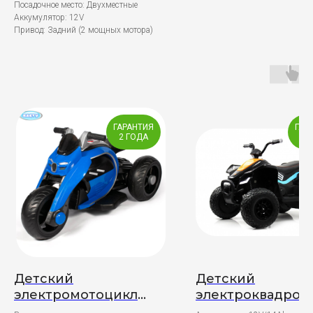
Посадочное место: Двухместные
Аккумулятор: 12V
Привод: Задний (2 мощных мотора)
ГАРАНТИЯ
ГАР
2 ГОДА
2 
Детский
Детский
электромотоцикл
электроквадроц
Barty Мото Lux
McLaren JL212 4