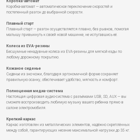
Коробка-автомат
Коробка-автомат — автоматическое переключение скоростей и
постепенный разгон до выбранной скорости.
Плавный старт
Плавный старт — разгон осуществляется плавно, без рывков, помогая
малышу привыкнуть к своей новой машинке, не испугавшись её.
Колеса из EVA-резины
Бесшумные ненадувные колеса из EVA-резины для мягкой езды по
любому дорожному покрытию.
Кожаное сиденье
Сиденье из эко-кожи, благодаря эргономичной форме сохраняет
правильную осанку, обеспечивает удобство, мягкость и комфорт.
Полноценная медиа-система
Настоящая цифровая аудио-система с разъёмами USB, SD, AUX — вы
сможете воспроизводить любимую музыку вашего ребенка прямо в
салоне электромобиля.
Крепкий каркас
Каркас изготовлен из металлических элементов, надёжно скреплённых
между собой, гарантирующих несение максимальной нагрузки до 35 кг.