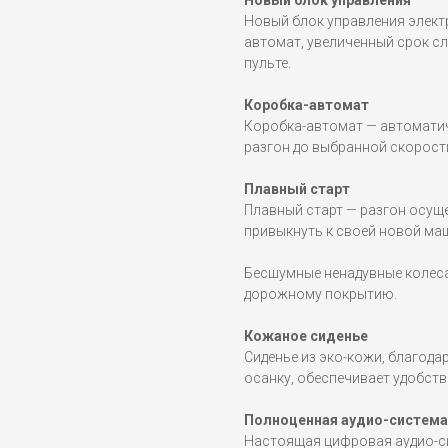
Новый блок управления
Новый блок управления элект
автомат, увеличенный срок с
пульте.
Коробка-автомат
Коробка-автомат — автоматич
разгон до выбранной скорост
Плавный старт
Плавный старт — разгон осущ
привыкнуть к своей новой маш
Бесшумные ненадувные колеса
дорожному покрытию.
Кожаное сиденье
Сиденье из эко-кожи, благод
осанку, обеспечивает удобств
Полноценная аудио-система
Настоящая цифровая аудио-си