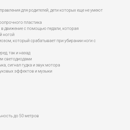
правления для родителей, дети которых еще не умеют
аропрочного пластика
 в движение с помощью педали, которая
й ногой
озом, который срабатывает при убирании ноги с
ред, так и назад
и светодиодами
ка, сигнал гудка и звук мотора
вуковых эффектов и музыки
льность до 50 метров