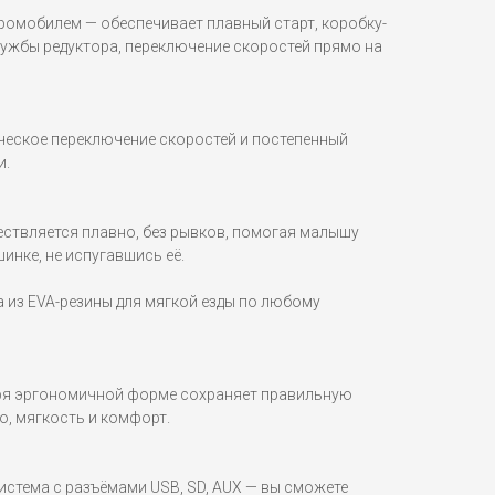
ромобилем — обеспечивает плавный старт, коробку-
лужбы редуктора, переключение скоростей прямо на
еское переключение скоростей и постепенный
и.
ествляется плавно, без рывков, помогая малышу
инке, не испугавшись её.
 из EVA-резины для мягкой езды по любому
аря эргономичной форме сохраняет правильную
о, мягкость и комфорт.
стема с разъёмами USB, SD, AUX — вы сможете