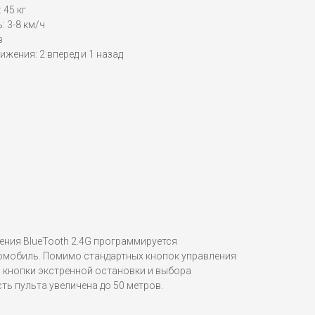
 45 кг
 3-8 км/ч
в
ижения: 2 вперед и 1 назад
ения BlueTooth 2.4G программируется
омобиль. Помимо стандартных кнопок управления
я кнопки экстренной остановки и выбора
ь пульта увеличена до 50 метров.