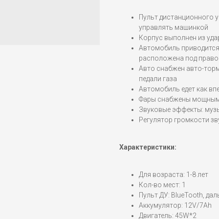
Пульт дистанционного у
управлять машинкой
Корпус выполнен из уд
Автомобиль приводится
расположена под право
Авто снабжен авто-торм
педали газа
Автомобиль едет как впе
Фары снабжены мощным
Звуковые эффекты: музы
Регулятор громкости з
Характеристики:
Для возраста: 1-8 лет
Кол-во мест: 1
Пульт ДУ: BlueTooth, да
Аккумулятор: 12V/7Ah
Двигатель: 45W*2