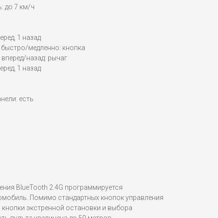
 до 7 км/ч
еред, 1 назад
 быстро/медленно: кнопка
вперед/назад: рычаг
еред, 1 назад
нели: есть
ения BlueTooth 2.4G программируется
омобиль. Помимо стандартных кнопок управления
я кнопки экстренной остановки и выбора