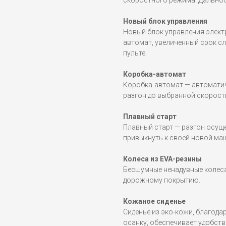
скоростного режима. Дальност
Новый блок управления
Новый блок управления элект
автомат, увеличенный срок с
пульте.
Коробка-автомат
Коробка-автомат — автоматич
разгон до выбранной скорост
Плавный старт
Плавный старт — разгон осущ
привыкнуть к своей новой маш
Колеса из EVA-резины
Бесшумные ненадувные колеса
дорожному покрытию.
Кожаное сиденье
Сиденье из эко-кожи, благод
осанку, обеспечивает удобств