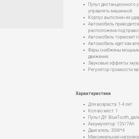
Пульт дистанционного у
управлять машинкой
Корпус выполнен из уд
Автомобиль приводится
расположена под право
Автомобиль тормозит пр
Автомобиль едет как впе
Фары снабжены мощными
движения
Звуковые эффекты: музы
Регулятор громкости з
Характеристики
Для возраста: 1-4 лет
Кол-во мест: 1
Пульт ДУ: BlueTooth, да
Аккумулятор: 12V/7Ah
Двигатель: 35W*4
Максимальная нагрузка: