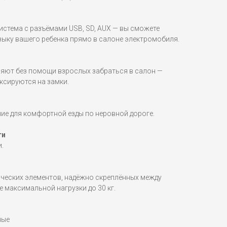
стема с разъёмами USB, SD, AUX — вы сможете
ку вашего ребенка прямо в салоне электромобиля.
яют без помощи взрослых забраться в салон —
ксируются на замки.
ие для комфортной езды по неровной дороге.
ти
.
ических элементов, надёжно скреплённых между
 максимальной нагрузки до 30 кг.
ные