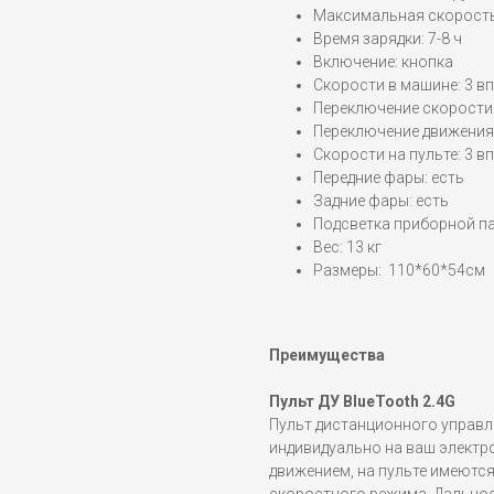
Максимальная скорость:
Время зарядки: 7-8 ч
Включение: кнопка
Скорости в машине: 3 вп
Переключение скорости
Переключение движения 
Скорости на пульте: 3 вп
Передние фары: есть
Задние фары: есть
Подсветка приборной па
Вес: 13 кг
Размеры: 110*60*54см
Преимущества
Пульт ДУ BlueTooth 2.4G
Пульт дистанционного управл
индивидуально на ваш электр
движением, на пульте имеютс