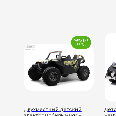
ГАРАНТИЯ
1 ГОД
Двухместный детский
Дет
электромобиль Buggy
Bart