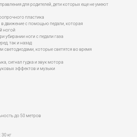
правления для родителей, дети которых еще не умеют
аропрочного пластика
 в движение с помощью педали, которая
й ногой
и убирании ноги с педали газа
ред, так и назад
 светодиодами, которые светятся во время
ка, сигнал гудка и звук мотора
вуковых эффектов и музыки
льность до 50 метров
 30 кг