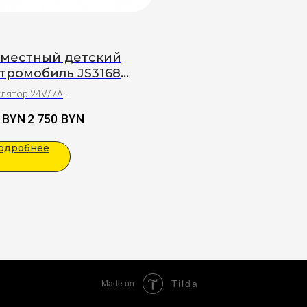
хместный детский
тромобиль JS3168
ный)
лятор 24V/7А
естный
BYN
2 750
BYN
т: 1-10 лет
ки:
одробнее
я сборка
ничный бант на капот
Tilda
Made on