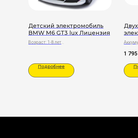
Детский электромобиль
Дву
BMW M6 GT3 lux Лицензия
элек
(чер
Возраст: 1-8 лет
Аккуму
Подарки:
Двухм
1 795
Полная сборка
Возрас
Праздничный бант на капот
Подар
Подробнее
П
Полна
Празд