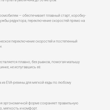
ь пульта увеличена до 50 метров.
ромобилем — обеспечивает плавный старт, коробку-
лужбы редуктора, переключение скоростей прямо на
еское переключение скоростей и постепенный
и.
ествляется плавно, без рывков, помогая малышу
инке, не испугавшись её.
 из EVA-резины для мягкой езды по любому
аря эргономичной форме сохраняет правильную
о, мягкость и комфорт.