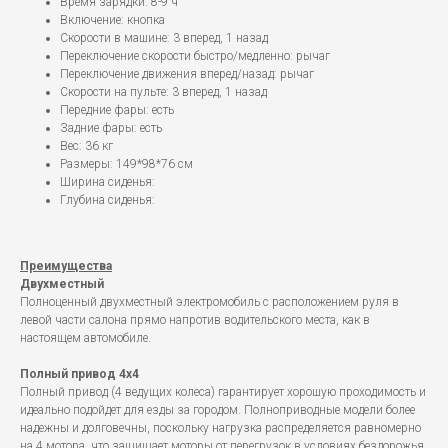
Время зарядки: 8-9 ч
Включение: кнопка
Скорости в машине: 3 вперед, 1 назад
Переключение скорости быстро/медленно: рычаг
Переключение движения вперед/назад: рычаг
Скорости на пульте: 3 вперед, 1 назад
Передние фары: есть
Задние фары: есть
Вес: 36 кг
Размеры: 149*98*76 см
Ширина сиденья:
Глубина сиденья:
Преимущества
Двухместный
Полноценный двухместный электромобиль с расположением руля в
левой части салона прямо напротив водительского места, как в
настоящем автомобиле.
Полный привод 4x4
Полный привод (4 ведущих колеса) гарантирует хорошую проходимость и
идеально подойдет для езды за городом. Полноприводные модели более
надежны и долговечны, поскольку нагрузка распределяется равномерно
на 4 мотора, что защищает моторы от перегрузок в условиях бездорожья