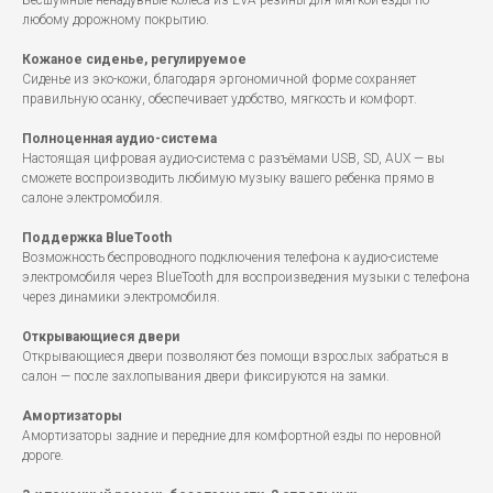
Бесшумные ненадувные колеса из EVA-резины для мягкой езды по
любому дорожному покрытию.
Кожаное сиденье, регулируемое
Сиденье из эко-кожи, благодаря эргономичной форме сохраняет
правильную осанку, обеспечивает удобство, мягкость и комфорт.
Полноценная аудио-система
Настоящая цифровая аудио-система с разъёмами USB, SD, AUX — вы
сможете воспроизводить любимую музыку вашего ребенка прямо в
салоне электромобиля.
Поддержка BlueTooth
Возможность беспроводного подключения телефона к аудио-системе
электромобиля через BlueTooth для воспроизведения музыки с телефона
через динамики электромобиля.
Открывающиеся двери
Открывающиеся двери позволяют без помощи взрослых забраться в
салон — после захлопывания двери фиксируются на замки.
Амортизаторы
Амортизаторы задние и передние для комфортной езды по неровной
дороге.