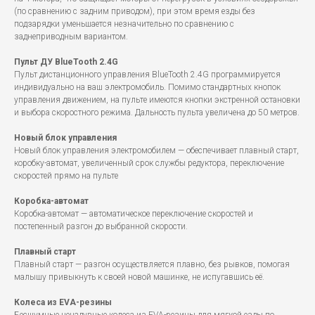
(по сравнению с задним приводом), при этом время езды без
подзарядки уменьшается незначительно по сравнению с
заднеприводным вариантом.
Пульт ДУ BlueTooth 2.4G
Пульт дистанционного управления BlueTooth 2.4G программируется
индивидуально на ваш электромобиль. Помимо стандартных кнопок
управления движением, на пульте имеются кнопки экстренной остановки
и выбора скоростного режима. Дальность пульта увеличена до 50 метров.
Новый блок управления
Новый блок управления электромобилем — обеспечивает плавный старт,
коробку-автомат, увеличенный срок службы редуктора, переключение
скоростей прямо на пульте
Коробка-автомат
Коробка-автомат — автоматическое переключение скоростей и
постепенный разгон до выбранной скорости.
Плавный старт
Плавный старт — разгон осуществляется плавно, без рывков, помогая
малышу привыкнуть к своей новой машинке, не испугавшись её.
Колеса из EVA-резины