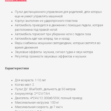
обслуживание
Пульт дистанционного управления для родителей, дети которых
еще не умеют управлять машинкой
Корпус выполнен из ударопрочного пластика
Автомобиль приводится в движение с помощью педали, которая
расположена под правой ногой
Автомобиль тормозит при убирании ноги с педали газа
Автомобиль едет как вперед, так и назад
Фары снабжены мощными светодиодами, которые светятся во
время движения
Звуковые эффекты: музыка, сигнал гудка и звук мотора
Регулятор громкости звуковых эффектов и музыки
Характеристики
Для возраста: 1-10 лет
Кол-во мест: 2
Пульт ДУ: BlueTooth, дальность до 50 метров
Аккумулятор: 2*12V/7АН.
Двигатель: 4*24V/12.000об/55W, полный привод
Максимальная нагрузка: 100 кг
Максимальная скорость: до 7 км/ч