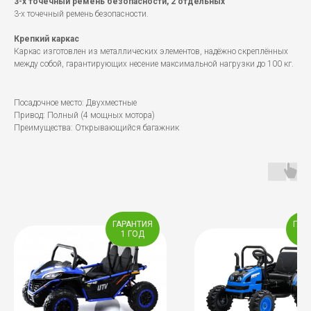
3-х точечный ремень безопасности, 2 отдельных
3-х точечный ремень безопасности.
Крепкий каркас
Каркас изготовлен из металлических элементов, надёжно скреплённых
между собой, гарантирующих несение максимальной нагрузки до 100 кг.
Посадочное место: Двухместные
Привод: Полный (4 мощных мотора)
Преимущества: Открывающийся багажник
ГАРАНТИЯ
ГАР
1 ГОД
2 