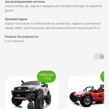
Амортизационная система
Амортизаторы да, задние и передние для комфортной езды по неровной
дороге.
Крепкий каркас
Каркас изготовлен из металлических элементов, надёжно скреплённых
между собой, гарантирующих несение максимальной нагрузки до 45 кг.
Ремень безопасности
5-ти точечный.
ГАРАНТИЯ
ГАР
1 ГОД
2 