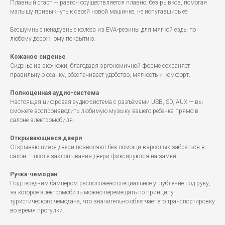
Плавный старт — разгон осуществляется плавно, без рывков, помогая
малышу привыкнуть к своей новой машинке, не испугавшись её.
Бесшумные ненадувные колеса из EVA-резины для мягкой езды по
любому дорожному покрытию.
Кожаное сиденье
Сиденье из эко-кожи, благодаря эргономичной форме сохраняет
правильную осанку, обеспечивает удобство, мягкость и комфорт.
Полноценная аудио-система
Настоящая цифровая аудио-система с разъёмами USB, SD, AUX — вы
сможете воспроизводить любимую музыку вашего ребенка прямо в
салоне электромобиля.
Открывающиеся двери
Открывающиеся двери позволяют без помощи взрослых забраться в
салон — после захлопывания двери фиксируются на замки.
Ручка-чемодан
Под передним бампером расположено специальное углубление под руку,
за которое электромобиль можно перемещать по принципу
туристического чемодана, что значительно облегчает его транспортировку
во время прогулки.