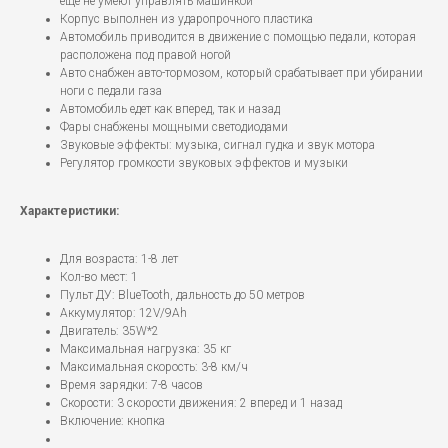
еще не умеют управлять машинкой
Корпус выполнен из ударопрочного пластика
Автомобиль приводится в движение с помощью педали, которая
расположена под правой ногой
Авто снабжен авто-тормозом, который срабатывает при убирании
ноги с педали газа
Автомобиль едет как вперед, так и назад
Фары снабжены мощными светодиодами
Звуковые эффекты: музыка, сигнал гудка и звук мотора
Регулятор громкости звуковых эффектов и музыки
Характеристики:
Для возраста: 1-8 лет
Кол-во мест: 1
Пульт ДУ: BlueTooth, дальность до 50 метров
Аккумулятор: 12V/9Ah
Двигатель: 35W*2
Максимальная нагрузка: 35 кг
Максимальная скорость: 3-8 км/ч
Время зарядки: 7-8 часов
Скорости: 3 скорости движения: 2 вперед и 1 назад
Включение: кнопка