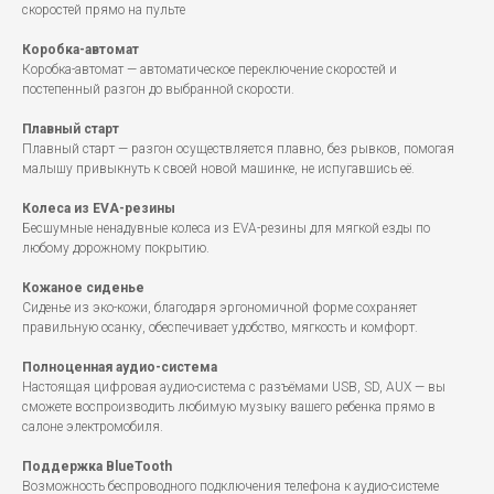
скоростей прямо на пульте
Коробка-автомат
Коробка-автомат — автоматическое переключение скоростей и
постепенный разгон до выбранной скорости.
Плавный старт
Плавный старт — разгон осуществляется плавно, без рывков, помогая
малышу привыкнуть к своей новой машинке, не испугавшись её.
Колеса из EVA-резины
Бесшумные ненадувные колеса из EVA-резины для мягкой езды по
любому дорожному покрытию.
Кожаное сиденье
Сиденье из эко-кожи, благодаря эргономичной форме сохраняет
правильную осанку, обеспечивает удобство, мягкость и комфорт.
Полноценная аудио-система
Настоящая цифровая аудио-система с разъёмами USB, SD, AUX — вы
сможете воспроизводить любимую музыку вашего ребенка прямо в
салоне электромобиля.
Поддержка BlueTooth
Возможность беспроводного подключения телефона к аудио-системе