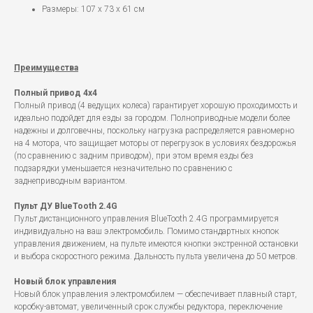
Размеры: 107 x 73 x 61 см
Преимущества
Полный привод 4x4
Полный привод (4 ведущих колеса) гарантирует хорошую проходимость и
идеально подойдет для езды за городом. Полноприводные модели более
надежны и долговечны, поскольку нагрузка распределяется равномерно
на 4 мотора, что защищает моторы от перегрузок в условиях бездорожья
(по сравнению с задним приводом), при этом время езды без
подзарядки уменьшается незначительно по сравнению с
заднеприводным вариантом.
Пульт ДУ BlueTooth 2.4G
Пульт дистанционного управления BlueTooth 2.4G программируется
индивидуально на ваш электромобиль. Помимо стандартных кнопок
управления движением, на пульте имеются кнопки экстренной остановки
и выбора скоростного режима. Дальность пульта увеличена до 50 метров.
Новый блок управления
Новый блок управления электромобилем — обеспечивает плавный старт,
коробку-автомат, увеличенный срок службы редуктора, переключение